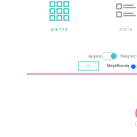
ΔΊΚΤΥΟ
ΛΊΣΤΑ
Αρχεία
Παίχτες
Μεγέθυνση