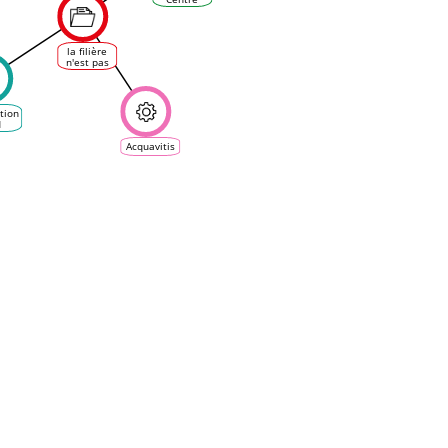
d'Occitanie
la filière
n'est pas
en ordre
de marche
tion
d
tion
and
Acquavitis
gies