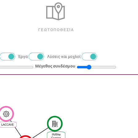
ΓΕΩΤΟΠΟΘΕΣΊΑ
Έργα
Λύσεις και μοχλοί
Μέγεθος συνδέσμου
LACCAVE
INRAe
Centre