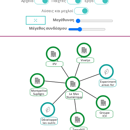
Αρχεία
Παίχτες
Έργα
Λύσεις και μοχλοί
Μεγέθυνση
Μέγεθος συνδέσμου
Vivelys
IFV
Experimental
areas for
vine
Montpellier
management
SupAgro
Le Mas
Numérique
Groupe
ICV
Développer
les outils
d'évaluation
de l'état
TerraNIS