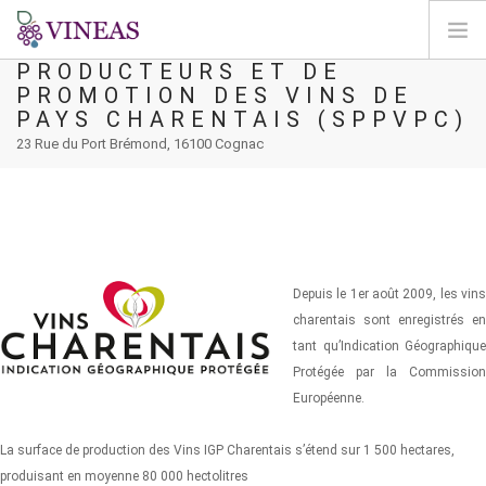
SYNDICAT DES
PRODUCTEURS ET DE
PROMOTION DES VINS DE
ΣΠΊΤΙ
PAYS CHARENTAIS (SPPVPC)
ΓΙΑ ΤΗ VINEAS
23 Rue du Port Brémond, 16100 Cognac
ΕΠΙΠΤΏΣΕΙΣ ΤΗΣ CC
ΛΎΣΕΙΣ ΚΑΙ ΜΟΧΛΟΊ
AGORA
ΧΑΡΤΟΓΡΆΦΗΣΗ
Depuis le 1er août 2009, les vins
ΣΎΝΔΕΣΗ
charentais sont enregistrés en
tant qu’Indication Géographique
EL
Protégée par la Commission
Européenne.
La surface de production des Vins IGP Charentais s’étend sur 1 500 hectares,
produisant en moyenne 80 000 hectolitres