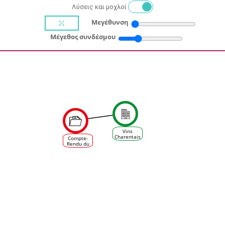
Λύσεις και μοχλοί
Μεγέθυνση
Μέγεθος συνδέσμου
Vins
Charentais
Compte-
SPPVPC
Rendu du
forum
Prospective
Vigne et
Vin -
projet
Laccave à
Bordeaux
le 24
novembre
2016