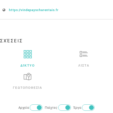
https://vindepayscharentais.fr
ΣΧΈΣΕΙΣ
ΔΊΚΤΥΟ
ΛΊΣΤΑ
ΓΕΩΤΟΠΟΘΕΣΊΑ
Αρχεία
Παίχτες
Έργα