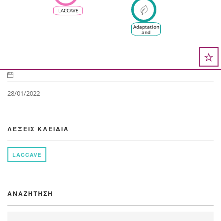
seminar -
INRAE's
LACCAVE
project on
wine
&amp;
Adaptation
vine
and
&amp; CC
Mitigation
plans and
strategies
28/01/2022
ΛΈΞΕΙΣ ΚΛΕΙΔΙΆ
LACCAVE
ΑΝΑΖΉΤΗΣΗ