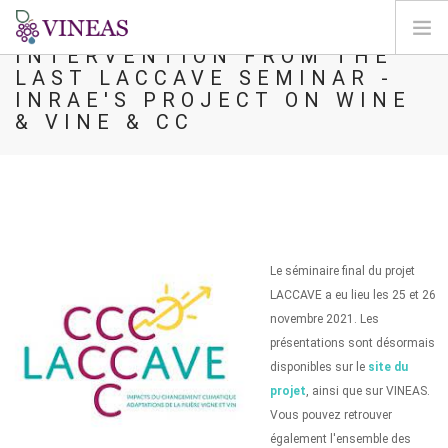
INTERVENTION FROM THE
LAST LACCAVE SEMINAR -
ΣΠΊΤΙ
INRAE'S PROJECT ON WINE
& VINE & CC
ΓΙΑ ΤΗ VINEAS
ΕΠΙΠΤΏΣΕΙΣ ΤΗΣ CC
ΛΎΣΕΙΣ ΚΑΙ ΜΟΧΛΟΊ
AGORA
ΧΑΡΤΟΓΡΆΦΗΣΗ
Le séminaire final du projet
ΣΎΝΔΕΣΗ
LACCAVE a eu lieu les 25 et 26
novembre 2021. Les
EL
présentations sont désormais
disponibles sur le
site du
projet
, ainsi que sur VINEAS.
Vous pouvez retrouver
également l'ensemble des