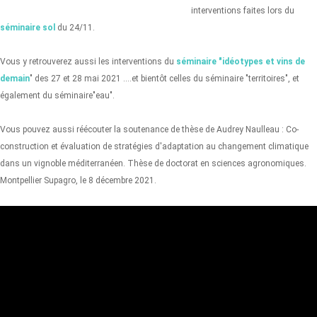
interventions faites lors du
séminaire sol
du 24/11.
Vous y retrouverez aussi les interventions du
séminaire "idéotypes et vins de
demain
" des 27 et 28 mai 2021 ....et bientôt celles du séminaire "territoires", et
également du séminaire"eau".
Vous pouvez aussi réécouter la soutenance de thèse de Audrey Naulleau : Co-
construction et évaluation de stratégies d'adaptation au changement climatique
dans un vignoble méditerranéen. Thèse de doctorat en sciences agronomiques.
Montpellier Supagro, le 8 décembre 2021.