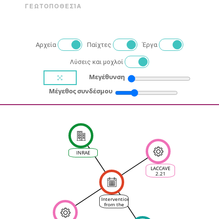
ΓΕΩΤΟΠΟΘΕΣΊΑ
Αρχεία
Παίχτες
Έργα
Λύσεις και μοχλοί
Μεγέθυνση
Μέγεθος συνδέσμου
INRAE
LACCAVE
2.21
Intervention
from the
last
LACCAVE