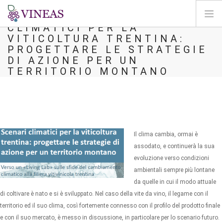
6 DICEMBRE - SCENARI
CLIMATICI PER LA
VITICOLTURA TRENTINA:
ΣΠΊΤΙ
PROGETTARE LE STRATEGIE
DI AZIONE PER UN
ΓΙΑ ΤΗ VINEAS
TERRITORIO MONTANO
ΕΠΙΠΤΏΣΕΙΣ ΤΗΣ CC
ΛΎΣΕΙΣ ΚΑΙ ΜΟΧΛΟΊ
AGORA
ΧΑΡΤΟΓΡΆΦΗΣΗ
Il clima cambia, ormai è
ΣΎΝΔΕΣΗ
assodato, e continuerà la sua
evoluzione verso condizioni
EL
ambientali sempre più lontane
da quelle in cui il modo attuale
di coltivare è nato e si è sviluppato. Nel caso della vite da vino, il legame con il
territorio ed il suo clima, così fortemente connesso con il profilo del prodotto finale
e con il suo mercato, è messo in discussione, in particolare per lo scenario futuro.