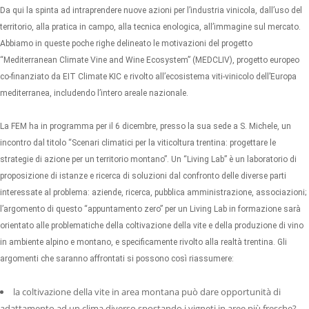
Da qui la spinta ad intraprendere nuove azioni per l’industria vinicola, dall’uso del
territorio, alla pratica in campo, alla tecnica enologica, all’immagine sul mercato.
Abbiamo in queste poche righe delineato le motivazioni del progetto
“Mediterranean Climate Vine and Wine Ecosystem” (MEDCLIV), progetto europeo
co-finanziato da EIT Climate KIC e rivolto all’ecosistema viti-vinicolo dell’Europa
mediterranea, includendo l’intero areale nazionale.
La FEM ha in programma per il 6 dicembre, presso la sua sede a S. Michele, un
incontro dal titolo “Scenari climatici per la viticoltura trentina: progettare le
strategie di azione per un territorio montano”. Un “Living Lab” è un laboratorio di
proposizione di istanze e ricerca di soluzioni dal confronto delle diverse parti
interessate al problema: aziende, ricerca, pubblica amministrazione, associazioni;
l’argomento di questo “appuntamento zero” per un Living Lab in formazione sarà
orientato alle problematiche della coltivazione della vite e della produzione di vino
in ambiente alpino e montano, e specificamente rivolto alla realtà trentina. Gli
argomenti che saranno affrontati si possono così riassumere:
la coltivazione della vite in area montana può dare opportunità di
adattamento ad un clima diverso spostando i vigneti in aree più fresche?