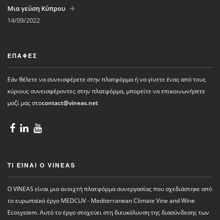
Μια γεύση Κύπρου
14/09/2022
ΕΠΑΦΈΣ
Εάν θέλετε να συνεισφέρετε στην πλατφόρμα ή να γίνετε ένας από τους
κύριους συνεισφέροντες στην πλατφόρμα, μπορείτε να επικοινωνήσετε
μαζί μας στο
contact@vineas.net
ΤΙ ΕΊΝΑΙ Ο VINEAS
Ο VINEAS είναι μια ανοιχτή πλατφόρμα συνεργασίας που σχεδιάστηκε από
το ευρωπαϊκό έργο MEDCLIV - Mediterranean Climate Vine and Wine
Ecosystem. Αυτό το έργο στοχεύει στη διευκόλυνση της διασύνδεσης των