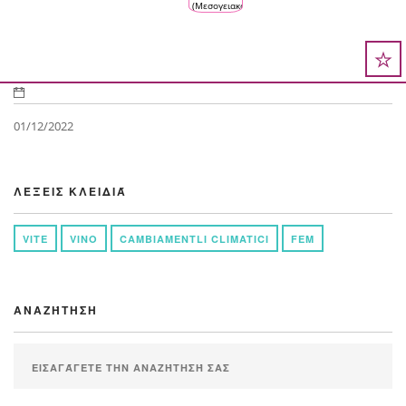
(Μεσογειακό
di azione
κλίμα
per un
αμπέλου
territorio
και
montano
οικοσυστήματος
οίνου)
01/12/2022
ΛΈΞΕΙΣ ΚΛΕΙΔΙΆ
VITE
VINO
CAMBIAMENTLI CLIMATICI
FEM
ΑΝΑΖΉΤΗΣΗ