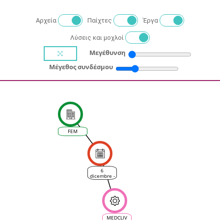
Αρχεία
Παίχτες
Έργα
Λύσεις και μοχλοί
Μεγέθυνση
Μέγεθος συνδέσμου
FEM
6
dicembre -
Scenari
climatici
per la
viticoltura
trentina:
progettare
le
MEDCLIV
strategie