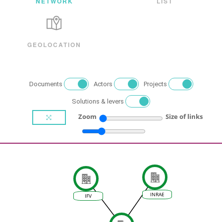
NETWORK
LIST
GEOLOCATION
Documents
Actors
Projects
Solutions & levers
Zoom
Size of links
INRAE
IFV