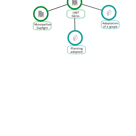
UMT
Géno-
Vigne
Adaptation
Montpellier
of a grape
SupAgro
variety
thanks to
genetic
variability:
the clone
Planting
adapted
grape
varieties:
late,
foreign or
old grape
varieties