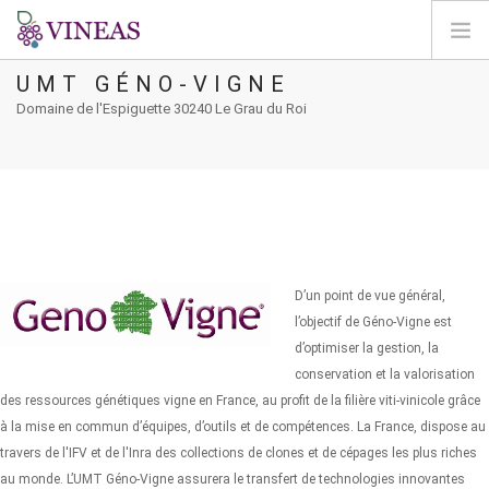
UMT GÉNO-VIGNE
HOME
Domaine de l'Espiguette 30240 Le Grau du Roi
ABOUT VINEAS
IMPACT OF CLIMATE CHANGE
SOLUTIONS & LEVERS
AGORA
MAP
D’un point de vue général,
LOGIN
l’objectif de Géno-Vigne est
d’optimiser la gestion, la
EN
conservation et la valorisation
des ressources génétiques vigne en France, au profit de la filière viti-vinicole grâce
à la mise en commun d’équipes, d’outils et de compétences. La France, dispose au
travers de l'IFV et de l'Inra des collections de clones et de cépages les plus riches
au monde. L’UMT Géno-Vigne assurera le transfert de technologies innovantes