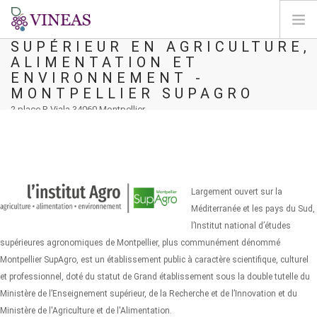
INSTITUT NATIONAL
D'ENSEIGNEMENT
SUPÉRIEUR EN AGRICULTURE,
ALIMENTATION ET
HOME
ENVIRONNEMENT -
ABOUT VINEAS
MONTPELLIER SUPAGRO
IMPACT OF CLIMATE CHANGE
2 place P. Viala 34060 Montpellier
SOLUTIONS & LEVERS
AGORA
MAP
Largement ouvert sur la
LOGIN
Méditerranée et les pays du Sud,
l’Institut national d’études
EN
supérieures agronomiques de Montpellier, plus communément dénommé
Montpellier SupAgro, est un établissement public à caractère scientifique, culturel
et professionnel, doté du statut de Grand établissement sous la double tutelle du
Ministère de lʼEnseignement supérieur, de la Recherche et de lʼInnovation et du
Ministère de l'Agriculture et de l'Alimentation.