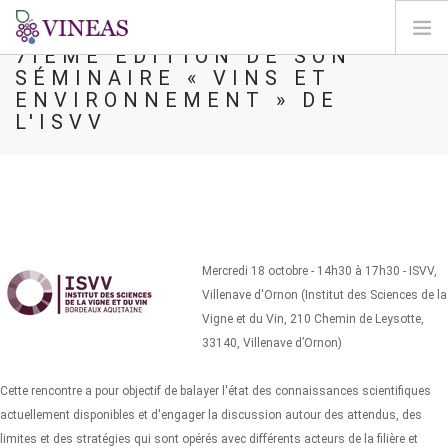
7IÈME ÉDITION DE SON
SÉMINAIRE « VINS ET
HOME
ENVIRONNEMENT » DE
L'ISVV
ABOUT VINEAS
IMPACT OF CLIMATE CHANGE
SOLUTIONS & LEVERS
AGORA
MAP
Mercredi 18 octobre - 14h30 à 17h30 - ISVV,
LOGIN
Villenave d'Ornon (Institut des Sciences de la
Vigne et du Vin, 210 Chemin de Leysotte,
EN
33140, Villenave d’Ornon)
Cette rencontre a pour objectif de balayer l'état des connaissances scientifiques
actuellement disponibles et d'engager la discussion autour des attendus, des
limites et des stratégies qui sont opérés avec différents acteurs de la filière et