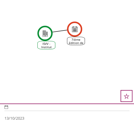
7ième
édition de
ISVV -
son
Institut
séminaire
des
« Vins et
Sciences
Environnement
de la
» de l'ISVV
Vigne et
du Vin
13/10/2023