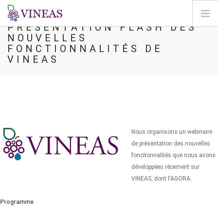
PRÉSENTATION FLASH DES
NOUVELLES
HOME
FONCTIONNALITÉS DE
VINEAS
ABOUT VINEAS
IMPACT OF CLIMATE CHANGE
SOLUTIONS & LEVERS
AGORA
MAP
Nous organisons un webinaire
LOGIN
de présentation des nouvelles
foncitonnalités que nous avons
EN
développées récement sur
VINEAS, dont l'AGORA.
Programme