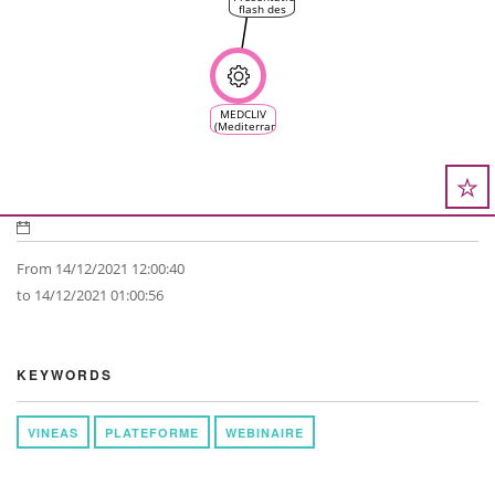
flash des
nouvelles
fonctionnalités
de VINEAS
MEDCLIV
(Mediterranean
Climate
Vine &
Wine
Ecosystem)
From 14/12/2021 12:00:40
to 14/12/2021 01:00:56
KEYWORDS
VINEAS
PLATEFORME
WEBINAIRE