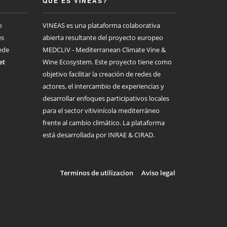
QUE ES VINEAS?
o
VINEAS es una plataforma colaborativa
es
abierta resultante del proyecto europeo
ede
MEDCLIV - Mediterranean Climate Vine &
et
Wine Ecosystem. Este proyecto tiene como
objetivo facilitar la creación de redes de
actores, el intercambio de experiencias y
desarrollar enfoques participativos locales
para el sector vitivinícola mediterráneo
frente al cambio climático. La plataforma
está desarrollada por INRAE & CIRAD.
Terminos de utilizacion
Aviso legal