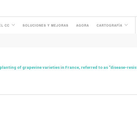
ESISTANT VARIETIES!
EL CC
SOLUCIONES Y MEJORAS
AGORA
CARTOGRAFÍA
lanting of grapevine varieties in France, referred to as "disease-resis