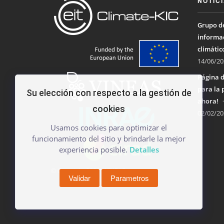
NOTIC
Grupo de
informac
climátic
14/06/20
Página d
para la 
Su elección con respecto a la gestión de
ahora!
cookies
02/02/20
Usamos cookies para optimizar el
funcionamiento del sitio y brindarle la mejor
experiencia posible.
Detalles
© Copyright 2026 - VINEAS
Validar
Parametros