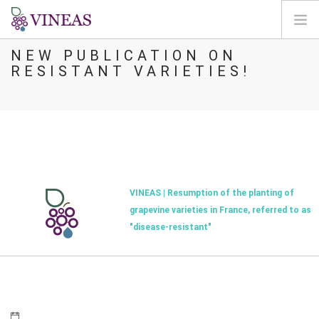
NEW PUBLICATION ON
PÁGINA INICIAL
RESISTANT VARIETIES!
SOBRE A VINEAS
ALTERAÇÕES CLIMÁTICAS
SOLUÇÕES E NÍVEIS
AGORA
MAPEAMENTO
VINEAS | Resumption of the planting of
LOGIN
grapevine varieties in France, referred to as
"disease-resistant"
PT