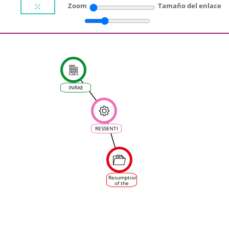
Zoom
Tamaño del enlace
INRAE
RESSENTI
Resumption
of the
planting of
grapevine
varieties
in France,
referred to
as
"disease-
resistant"