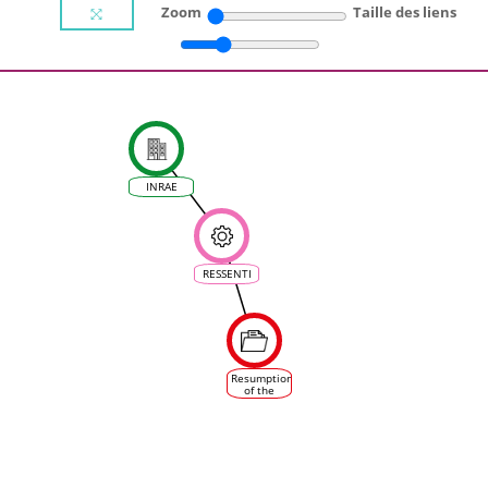
Zoom
Taille des liens
INRAE
RESSENTI
Resumption
of the
planting of
grapevine
varieties
in France,
referred to
as
"disease-
resistant"