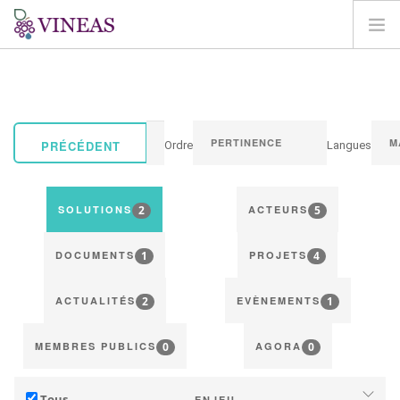
ACCUEIL
A PROPOS DE VINEAS
IMPACT DU CLIMAT
PRÉCÉDENT
Ordre
Langues
SOLUTIONS ET LEVIERS
AGORA
2
5
SOLUTIONS
ACTEURS
CARTOGRAPHIE
1
4
CONNEXION
DOCUMENTS
PROJETS
FR
2
1
ACTUALITÉS
EVÈNEMENTS
0
0
MEMBRES PUBLICS
AGORA
Tous
ENJEU