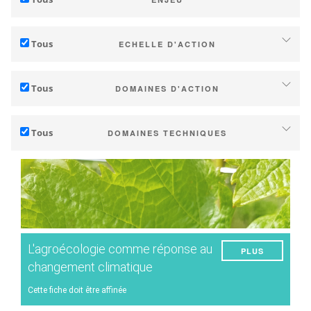
Adaptation au changement climatique
Tous
ECHELLE D'ACTION
Atténuation des émissions de GES
Individuel (domaine, cave)
Écologie (biodiversité)
Tous
DOMAINES D'ACTION
Coopératives, négoce ...
Technique
Territoire (commune, communauté de communes, région...)
Tous
DOMAINES TECHNIQUES
Management - marketing (incrémental)
Recherche publique et privée
Gestion du sol
Stratégie d'entreprise (transformation)
Etat / Pays
Gestion de l'eau
Recherche - Innovation
Consommateurs
Phénologie
Collaboration - Formation - Conseil
Qualité du raisin/vin
Planification - Politiques publiques
L'agroécologie comme réponse au
PLUS
Rendement
Services climatiques
changement climatique
Énergie
Cette fiche doit être affinée
Expérimentations