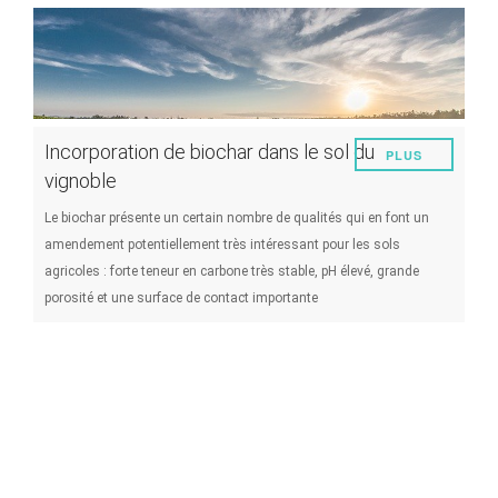
Maladies et ravageurs
Gestion du vignoble
Techniques oenologiques
Incorporation de biochar dans le sol du
PLUS
Gestion des évènements climatiques
vignoble
Autres
Le biochar présente un certain nombre de qualités qui en font un
amendement potentiellement très intéressant pour les sols
agricoles : forte teneur en carbone très stable, pH élevé, grande
porosité et une surface de contact importante