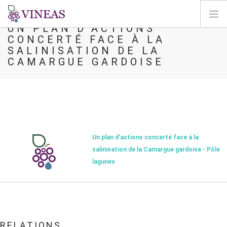
UN PLAN D’ACTIONS
CONCERTÉ FACE À LA
ACCUEIL
SALINISATION DE LA
CAMARGUE GARDOISE
A PROPOS DE VINEAS
IMPACT DU CLIMAT
SOLUTIONS ET LEVIERS
AGORA
CARTOGRAPHIE
Un plan d’actions concerté face à la
CONNEXION
salinisation de la Camargue gardoise - Pôle
lagunes
FR
RELATIONS