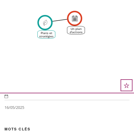
Un plan
d’actions
Plans et
concerté
stratégies
face à la
d'adaptation
salinisation
au
de la
changement
Camargue
climatique
gardoise
16/05/2025
MOTS CLÉS