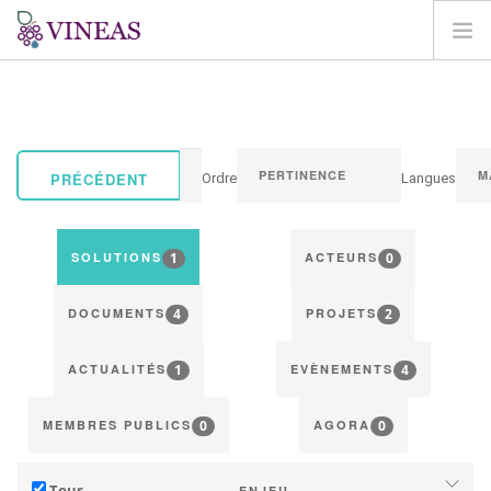
ACCUEIL
A PROPOS DE VINEAS
IMPACT DU CLIMAT
PRÉCÉDENT
Ordre
Langues
SOLUTIONS ET LEVIERS
AGORA
1
0
SOLUTIONS
ACTEURS
CARTOGRAPHIE
4
2
CONNEXION
DOCUMENTS
PROJETS
FR
1
4
ACTUALITÉS
EVÈNEMENTS
0
0
MEMBRES PUBLICS
AGORA
Tous
ENJEU