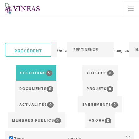
ACCUEIL
A PROPOS DE VINEAS
IMPACT DU CLIMAT
PRÉCÉDENT
Ordre
Langues
SOLUTIONS ET LEVIERS
AGORA
5
0
SOLUTIONS
ACTEURS
CARTOGRAPHIE
0
0
CONNEXION
DOCUMENTS
PROJETS
FR
0
0
ACTUALITÉS
EVÈNEMENTS
0
0
MEMBRES PUBLICS
AGORA
Tous
ENJEU