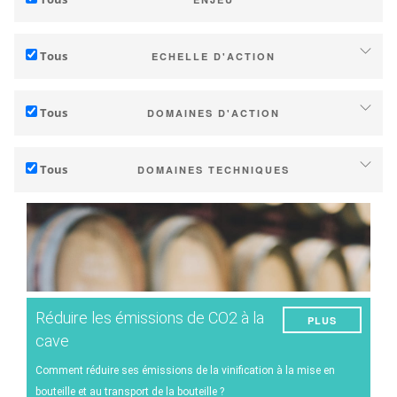
Adaptation au changement climatique
Tous
ECHELLE D'ACTION
Atténuation des émissions de GES
Individuel (domaine, cave)
Écologie (biodiversité)
Tous
DOMAINES D'ACTION
Coopératives, négoce ...
Technique
Territoire (commune, communauté de communes, région...)
Tous
DOMAINES TECHNIQUES
Management - marketing (incrémental)
Recherche publique et privée
Gestion du sol
Stratégie d'entreprise (transformation)
Etat / Pays
Gestion de l'eau
Recherche - Innovation
Consommateurs
Phénologie
Collaboration - Formation - Conseil
Qualité du raisin/vin
Planification - Politiques publiques
Réduire les émissions de CO2 à la
PLUS
Rendement
Services climatiques
cave
Énergie
Comment réduire ses émissions de la vinification à la mise en
bouteille et au transport de la bouteille ?
Expérimentations