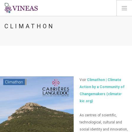
CLIMATHON
ACCUEIL
A PROPOS DE VINEAS
IMPACT DU CLIMAT
SOLUTIONS ET LEVIERS
AGORA
CARTOGRAPHIE
Voir
Climathon | Climate
CONNEXION
Action by a Community of
Changemakers (climate-
FR
kic.org)
As centres of scientific,
technological, cultural and
social identity and innovation,