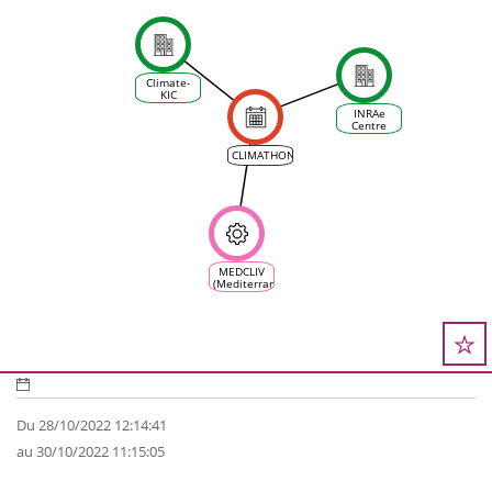
Climate-
KIC
INRAe
Centre
d'Occitanie
CLIMATHON
MEDCLIV
(Mediterranean
Climate
Vine &
Wine
Ecosystem)
Du 28/10/2022 12:14:41
au 30/10/2022 11:15:05