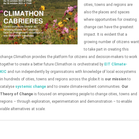
cities, towns and regions are
also the places and spaces
where opportunities for creating
change can have the greatest
impact. It is evident that a
growing number of citizens want
to take part in creating this
change.
Climathon provides the platform for citizens and decision-makers to work
together to create a better future.
Climathon is orchestrated by
EIT Climate-
KIC
and run independently by organisations with knowledge of local ecosystems
in hundreds of cities, towns and regions across the globe.
It is
our mission
to
catalyse
systemic change
and to create climate-resilient communities.
Our
Theory of Change
is focused on empowering people to change cities, towns and
regions – through exploration, experimentation and demonstration – to enable
viable alternatives at scale.