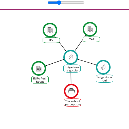
ITAP
IFV
Irrigazione
a goccia
del
vigneto
Irrigazione
INRA Pech
del
Rouge
vigneto
The role of
perceptions,
goals and
characteristics
of wine
growers
on
irrigation
adoption