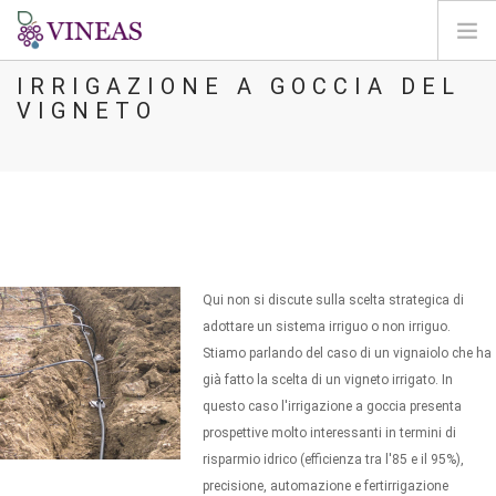
IRRIGAZIONE A GOCCIA DEL
HOME
VIGNETO
SU VINEAS
IMPATTI DEL CC
SOLUZIONI E LEVE
AGORA
MAPPA
Qui non si discute sulla scelta strategica di
ENTRA
adottare un sistema irriguo o non irriguo.
Stiamo parlando del caso di un vignaiolo che ha
IT
già fatto la scelta di un vigneto irrigato. In
questo caso l'irrigazione a goccia presenta
prospettive molto interessanti in termini di
risparmio idrico (efficienza tra l'85 e il 95%),
precisione, automazione e fertirrigazione