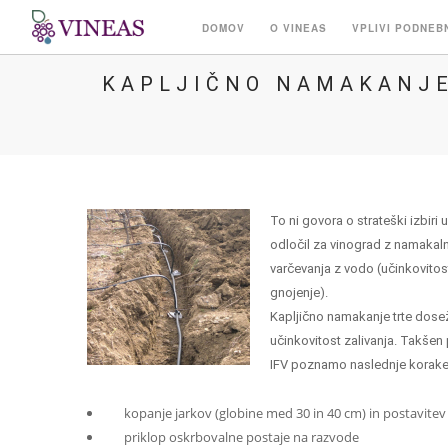
DOMOV
O VINEAS
VPLIVI PODNEB
KAPLJIČNO NAMAKANJE
To ni govora o strateški izbir
odločil za vinograd z namakal
varčevanja z vodo (učinkovitos
gnojenje).
Kapljično namakanje trte dosež
učinkovitost zalivanja. Takšen 
IFV poznamo naslednje korake 
kopanje jarkov (globine med 30 in 40 cm) in postavitev 
priklop oskrbovalne postaje na razvode