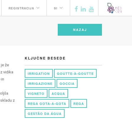
REGISTRACIJA
SI
NAZAJ
KLJUČNE BESEDE
 je že
z vidika
IRRIGATION
GOUTTE-À-GOUTTE
 in
IRRIGAZIONE
GOCCIA
oljša
VIGNETO
ACQUA
 skladu z
REGA GOTA-A-GOTA
REGA
GESTÃO DA ÁGUA