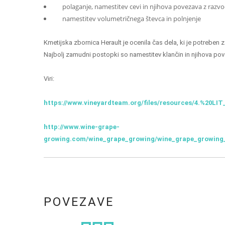
polaganje, namestitev cevi in njihova povezava z razvo
namestitev volumetričnega števca in polnjenje
Kmetijska zbornica Herault je ocenila čas dela, ki je potreben z
Najbolj zamudni postopki so namestitev klančin in njihova po
Viri:
https://www.vineyardteam.org/files/resources/4.%20L
http://www.wine-grape-
growing.com/wine_grape_growing/wine_grape_growing_
POVEZAVE