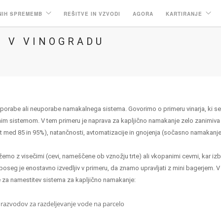
NIH SPREMEMB
REŠITVE IN VZVODI
AGORA
KARTIRANJE
 V VINOGRADU
i uporabe ali neuporabe namakalnega sistema. Govorimo o primeru vinarja, ki se
nim sistemom. V tem primeru je naprava za kapljično namakanje zelo zanimiva 
t med 85 in 95%), natančnosti, avtomatizacije in gnojenja (sočasno namakanje
emo z visečimi (cevi, nameščene ob vznožju trte) ali vkopanimi cevmi, kar izb
poseg je enostavno izvedljiv v primeru, da znamo upravljati z mini bagerjem. V
za namestitev sistema za kapljično namakanje:
razvodov za razdeljevanje vode na parcelo