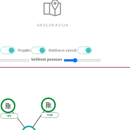
GEOLOKACIJA
Projekti
Rešitve in vzvodi
Velikost povezav
ITAP
IFV