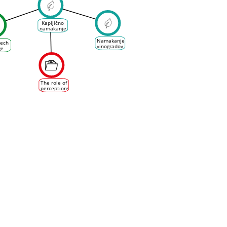
Kapljično
namakanje
v
vinogradu
Namakanje
Pech
vinogradov
ge
The role of
perceptions,
goals and
characteristics
of wine
growers
on
irrigation
adoption
in the
context of
climate
change