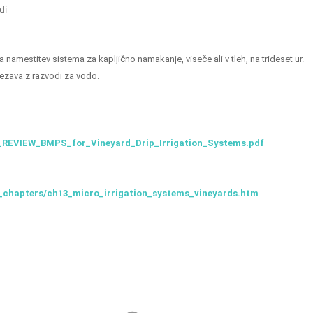
di
a namestitev sistema za kapljično namakanje, viseče ali v tleh, na trideset ur.
vezava z razvodi za vodo.
IT_REVIEW_BMPS_for_Vineyard_Drip_Irrigation_Systems.pdf
chapters/ch13_micro_irrigation_systems_vineyards.htm