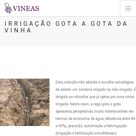
IRRIGAÇÃO GOTA A GOTA DA
PÁGINA INICIAL
VINHA
SOBRE A VINEAS
ALTERAÇÕES CLIMÁTICAS
SOLUÇÕES E NÍVEIS
AGORA
MAPEAMENTO
Esta solução não aborda a escolha estratégica
LOGIN
de adotar um sistema irrigado ou não irrigado. É
dirigida ao viticultor que já optou por uma vinha
PT
irrigada. Neste caso, a rega gota a gota
apresenta perspectivas muito interessantes em
termos de economia de água (eficiência entre 85
e 95%), precisão, automação e fertirrigação
(irrigação e fertilização simultâneas).