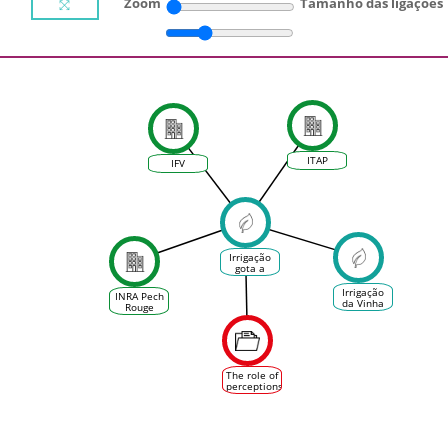
Zoom
Tamanho das ligações
ITAP
IFV
Irrigação
gota a
gota da
vinha
Irrigação
INRA Pech
da Vinha
Rouge
The role of
perceptions,
goals and
characteristics
of wine
growers
on