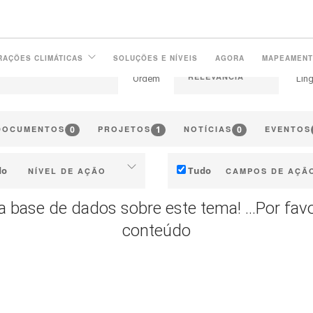
RAÇÕES CLIMÁTICAS
SOLUÇÕES E NÍVEIS
AGORA
MAPEAMEN
Ordem
Lín
0
1
0
DOCUMENTOS
PROJETOS
NOTÍCIAS
EVENTOS
do
Tudo
NÍVEL DE AÇÃO
CAMPOS DE AÇÃ
Individual (Vinha ou Adega)
Técnico
a base de dados sobre este tema! ...Por fav
tria (empresas, cooperativas, …)
Gestão e Marketing
conteúdo
ritorial (municípios, regiões, …)
Estratégia e Transição
nvestigação pública e privada
Investigação e Inovaçã
Políticas públicas
Colaboração e Capacita