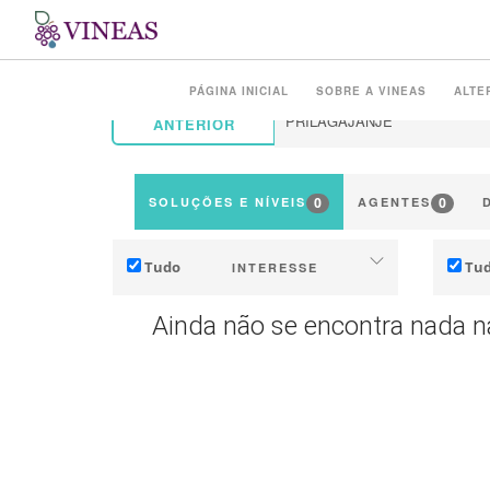
PÁGINA INICIAL
SOBRE A VINEAS
ALTE
ANTERIOR
0
0
SOLUÇÕES E NÍVEIS
AGENTES
Tudo
Tu
INTERESSE
Adaptação (às mudanças climáticas)
Ainda não se encontra nada n
Mitigação (das emissões de GEE)
Indús
Ecologia (biodiversidade,
Ter
ecossistemas, ...)
I