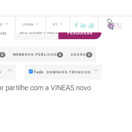
TO
LOGIN
PT
PESQUISAR
guas
0
0
0
MEMBROS PÚBLICOS
AGORA
Tudo
O
DOMÍNIOS TÉCNICOS
Solo
or partilhe com a VINEAS novo
Gestão da água
Fenologia
o
Qualidade da uva / vinho
ção
Produção