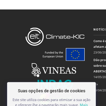
NOTÍC
Como é q
afetam 
23/06/20
Dão pro
sobre su
ABERTA
14/05/20
29/04/20
Suas opções de gestão de cookies
Este site utiliza cookies para otimizar a sua ação
e oferecer-lhe a navegação mais suave.
Mais