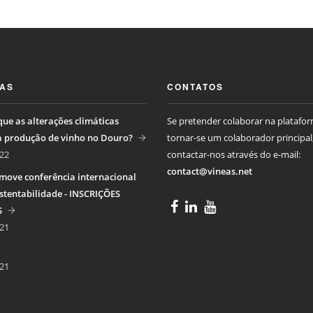
IAS
CONTATOS
ue as alterações climáticas
Se pretender colaborar na platafo
a produção de vinho no Douro?
tornar-se um colaborador principal
22
contactar-nos através do e-mail:
contact@vineas.net
move conferência internacional
stentabilidade - INSCRIÇÕES
S
21
21