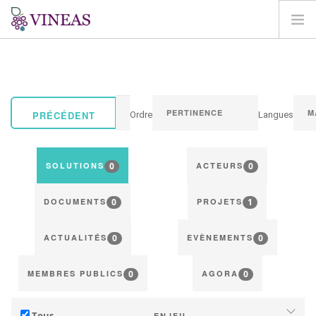
ACCUEIL
A PROPOS DE VINEAS
IMPACT DU CLIMAT
PRÉCÉDENT
Ordre
Langues
SOLUTIONS ET LEVIERS
AGORA
0
0
SOLUTIONS
ACTEURS
CARTOGRAPHIE
0
1
CONNEXION
DOCUMENTS
PROJETS
FR
0
0
ACTUALITÉS
EVÈNEMENTS
0
0
MEMBRES PUBLICS
AGORA
Tous
ENJEU