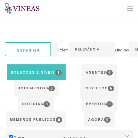
PÁGINA INICIAL
SOBRE A VINEAS
ALTERAÇÕES CLIMÁTICAS
ANTERIOR
Ordem
Línguas
SOLUÇÕES E NÍVEIS
AGORA
1
6
SOLUÇÕES E NÍVEIS
AGENTES
MAPEAMENTO
0
6
LOGIN
DOCUMENTOS
PROJETOS
PT
0
0
NOTÍCIAS
EVENTOS
0
0
MEMBROS PÚBLICOS
AGORA
Tudo
INTERESSE