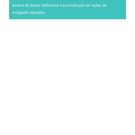
análise de dados verificados e sua tradução em ações de
Pestes e Doenças
mitigação apoiadas
Gestão da Vinha
Enologia
Gestão de Eventos Climáticos
Outras