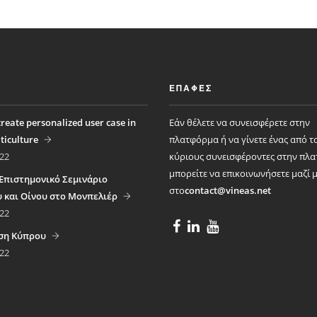
ΕΠΑΦΈΣ
reate personalized user case in
Εάν θέλετε να συνεισφέρετε στην
iticulture
πλατφόρμα ή να γίνετε ένας από τ
22
κύριους συνεισφέροντες στην πλ
μπορείτε να επικοινωνήσετε μαζί 
 Επιστημονικό Σεμινάριο
στο
contact@vineas.net
 και Οίνου στο Μονπελιέρ
22
ση Κύπρου
22