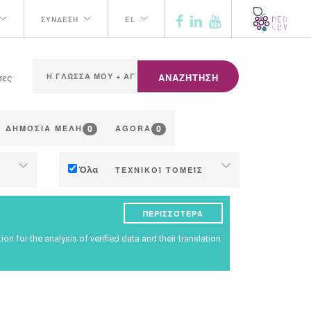
ΣΎΝΔΕΣΗ
EL
ΑΝΑΖΉΤΗΣΗ
σες
0
0
ΔΗΜΌΣΙΑ ΜΈΛΗ
AGORA
Όλα
ΤΕΧΝΙΚΟΊ ΤΟΜΕΊΣ
Έδαφος
ΠΕΡΙΣΣΌΤΕΡΑ
η
Διαχείριση νερού
n for the analysis of verified data and their translation
ις
Φαινολογία
Ποιότητα σταφυλιού/κρασιού
οτήτων
Απόδοση παραγωγής