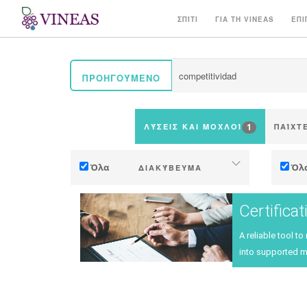
ΣΠΊΤΙ
ΓΙΑ ΤΗ VINEAS
ΕΠΙ
ΠΡΟΗΓΟΎΜΕΝΟ
1
ΛΎΣΕΙΣ ΚΑΙ ΜΟΧΛΟΊ
ΠΑΊΧΤ
Όλα
Όλ
ΔΙΑΚΎΒΕΥΜΑ
Προσαρμογή στη κλιματική αλλαγή
Αυτ
Certifica
Μείωση (εκπομπών αερίων
θερμοκηπίου)
A reliable tool t
into supported m
Οικολογία (βιοποικιλότητα κλπ)
Δ