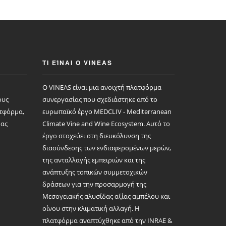
ΤΙ ΕΊΝΑΙ Ο VINEAS
Ο VINEAS είναι μια ανοιχτή πλατφόρμα
ους
συνεργασίας που σχεδιάστηκε από το
ατφόρμα,
ευρωπαϊκό έργο MEDCLIV - Mediterranean
μας
Climate Vine and Wine Ecosystem. Αυτό το
έργο στοχεύει στη διευκόλυνση της
διασύνδεσης των ενδιαφερομένων μερών,
της ανταλλαγής εμπειριών και της
ανάπτυξης τοπικών συμμετοχικών
δράσεων για την προσαρμογή της
Μεσογειακής αλυσίδας αξίας αμπέλου και
οίνου στην κλιματική αλλαγή. Η
πλατφόρμα αναπτύχθηκε από την INRAE ​​&