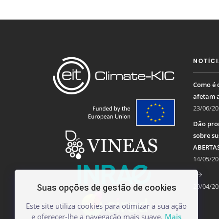
NOTÍC
Como é q
afetam 
23/06/20
Dão pro
sobre su
ABERTA
14/05/20
29/04/20
Suas opções de gestão de cookies
Este site utiliza cookies para otimizar a sua ação
e oferecer-lhe a navegação mais suave.
Mais