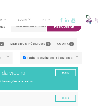
TO
LOGIN
PT
PESQUISAR
guas
2
1
0
MEMBROS PÚBLICOS
AGORA
Tudo
O
DOMÍNIOS TÉCNICOS
Solo
 da videira
MAIS
Gestão da água
tervenções aí a realizar.
Fenologia
o
Qualidade da uva / vinho
MAIS
ção
Produção