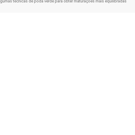
gumas técnicas de poda verde para obter maturações mais equilibradas
Consumidor
Planeamento e Instrument
Política Pública
Serviços Climáticos