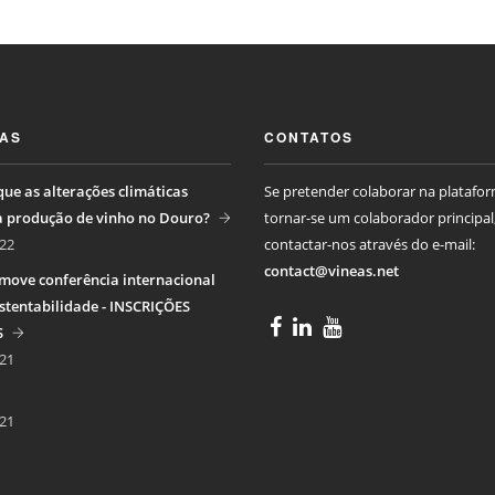
IAS
CONTATOS
ue as alterações climáticas
Se pretender colaborar na platafo
a produção de vinho no Douro?
tornar-se um colaborador principal
22
contactar-nos através do e-mail:
contact@vineas.net
move conferência internacional
stentabilidade - INSCRIÇÕES
S
21
21