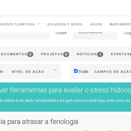
RAÇÕES CLIMÁTICAS
SOLUÇÕES E NÍVEIS
AGORA
MAPEAMEN
Ordem
Lín
0
6
1
DOCUMENTOS
PROJETOS
NOTÍCIAS
EVENTOS
do
Tudo
NÍVEL DE AÇÃO
CAMPOS DE AÇÃ
Individual (Vinha ou Adega)
Técnico
er ferramentas para avaliar o stress hídrico
tria (empresas, cooperativas, …)
Gestão e Marketing
da videira é um dado fundamental para gerir uma possível rega, bem como as in
ritorial (municípios, regiões, …)
Estratégia e Transição
nvestigação pública e privada
Investigação e Inovaçã
ia para atrasar a fenologia
Políticas públicas
Colaboração e Capacita