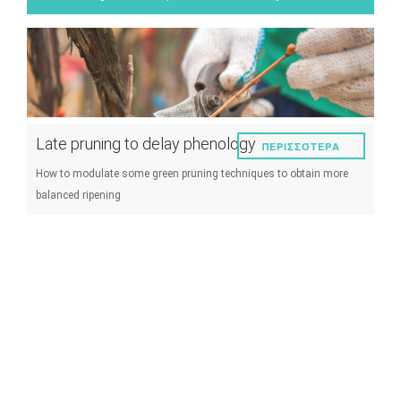
Παράσιτα και ασθένειες
Διαχείριση αμπελώνα
Τεχνικές οινοποιήσης
Διαχείριση μετεωρολογικών γεγονότων
Late pruning to delay phenology
ΠΕΡΙΣΣΌΤΕΡΑ
Άλλα
How to modulate some green pruning techniques to obtain more
balanced ripening