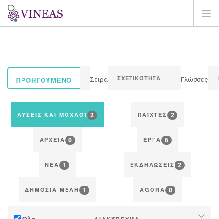
ΣΠΊΤΙ
ΓΙΑ ΤΗ VINEAS
ΕΠΙΠΤΏΣΕΙΣ ΤΗΣ CC
ΠΡΟΗΓΟΎΜΕΝΟ
Σειρά
Γλώσσες
ΛΎΣΕΙΣ ΚΑΙ ΜΟΧΛΟΊ
AGORA
2
2
ΛΎΣΕΙΣ ΚΑΙ ΜΟΧΛΟΊ
ΠΑΊΧΤΕΣ
ΧΑΡΤΟΓΡΆΦΗΣΗ
0
6
ΣΎΝΔΕΣΗ
ΑΡΧΕΊΑ
ΈΡΓΑ
EL
1
2
ΝΈΑ
ΕΚΔΗΛΏΣΕΙΣ
1
0
ΔΗΜΌΣΙΑ ΜΈΛΗ
AGORA
Όλα
ΔΙΑΚΎΒΕΥΜΑ