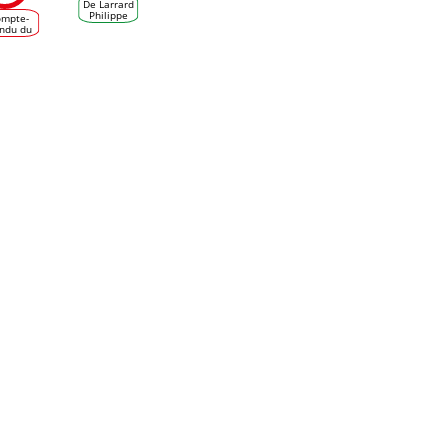
De Larrard
Philippe
ompte-
ndu du
forum
spective
gne et
Vin -
rojet
ccave à
rdeaux
le 24
vembre
2016