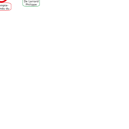
De Larrard
Philippe
ompte-
ndu du
forum
spective
gne et
Vin -
rojet
ccave à
rdeaux
le 24
vembre
2016