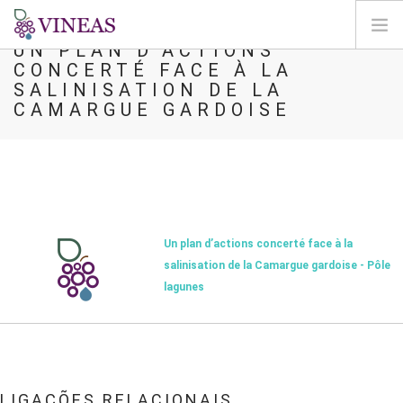
UN PLAN D’ACTIONS
CONCERTÉ FACE À LA
PÁGINA INICIAL
SALINISATION DE LA
CAMARGUE GARDOISE
SOBRE A VINEAS
ALTERAÇÕES CLIMÁTICAS
SOLUÇÕES E NÍVEIS
AGORA
MAPEAMENTO
Un plan d’actions concerté face à la
LOGIN
salinisation de la Camargue gardoise - Pôle
lagunes
PT
LIGAÇÕES RELACIONAIS