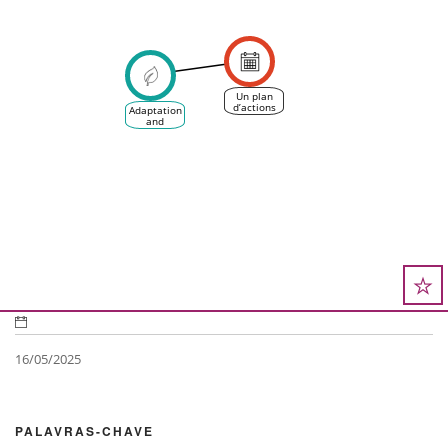
Un plan
d’actions
Adaptation
concerté
and
face à la
Mitigation
salinisation
plans and
de la
strategies
Camargue
gardoise
16/05/2025
PALAVRAS-CHAVE