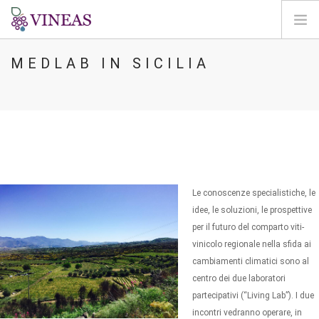
MEDLAB IN SICILIA
PÁGINA INICIAL
SOBRE A VINEAS
ALTERAÇÕES CLIMÁTICAS
SOLUÇÕES E NÍVEIS
AGORA
MAPEAMENTO
Le conoscenze specialistiche, le
LOGIN
idee, le soluzioni, le prospettive
per il futuro del comparto viti-
PT
vinicolo regionale nella sfida ai
cambiamenti climatici sono al
centro dei due laboratori
partecipativi (“Living Lab”). I due
incontri vedranno operare, in