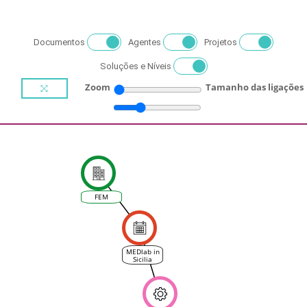
Documentos
Agentes
Projetos
Soluções e Níveis
Zoom
Tamanho das ligações
FEM
MEDlab in
Sicilia