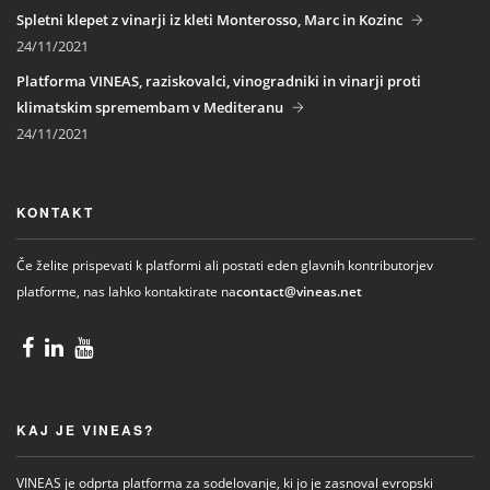
Spletni klepet z vinarji iz kleti Monterosso, Marc in Kozinc
24/11/2021
Platforma VINEAS, raziskovalci, vinogradniki in vinarji proti
klimatskim spremembam v Mediteranu
24/11/2021
KONTAKT
Če želite prispevati k platformi ali postati eden glavnih kontributorjev
platforme, nas lahko kontaktirate na
contact@vineas.net
KAJ JE VINEAS?
VINEAS je odprta platforma za sodelovanje, ki jo je zasnoval evropski