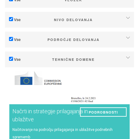
Prilagajanje podnebnim spremembam
Vse
NIVO DELOVANJA
Blažitev (emisij TGP)
Posameznik (kmetija ali vinska klet)
Ekologija (biodiverziteta)
Vse
PODROČJE DELOVANJA
Industrija, zadruge
Tehnično
Ozemlja (občine, regije itd.)
Vse
TEHNIČNE DOMENE
Management - trženje
Javne in zasebne raziskave
Prst
Strategija - prehodi
Javne strategije
Upravljanje voda
Raziskave - Inovacije
Potrošniki
Fenologija
Sodelovanje - krepitev kapacitet
Kakovost grozdja/vina
Načrtovanja in inštrumenti javne politike
Načrti in strategije prilagajanja in
PODROBNOSTI
Izkoristek
Podnebne storitve
ublažitve
Energija
Načrtovanje na področju prilagajanja in ublažitve podnebnih
sprememb
Eksperiment