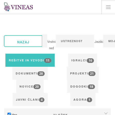
DOMOV
O VINEAS
VPLIVI PODNEBNIH SPREMEMB
NAZAJ
Vrstni
Jeziki
REŠITVE IN VZVODI
red
AGORA
11
16
REŠITVE IN VZVODI
IGRALCI
KARTIRANJE
28
21
REGISTRACIJA
DOKUMENTI
PROJEKTI
SI
20
18
NOVICE
DOGODKI
4
1
JAVNI ČLANI
AGORA
Vse
VLOŽEK