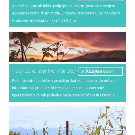
V težkih razmerah lahko podjetje poglobljeno premisli o svojem
ekonomsko-tehničnem modelu. Katere vrste strategij so na voljo v
vinarskem in vinogradniškem sektorju?
Podnebne storitve v vinskem sektorju
PODROBNOSTI
Podnebne storitve lahko opredelimo kot znanstveno utemeljene
informacije in produkte, ki krepijo znanje in razumevanje
uporabnikov o vplivih podnebja na njihove odločitve in ravnanje.