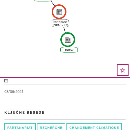
Partenariat
INRAE - IFV
: la
recherche
et
l’innovation
pour
préparer
la
INRAE
viticulture
de demain
03/06/2021
KLJUČNE BESEDE
PARTANARIAT
RECHERCHE
CHANGEMENT CLIMATIQUE