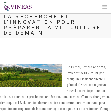
PARTENARIAT INRAE - IFV :
LA RECHERCHE ET
L’INNOVATION POUR
DOMOV
PRÉPARER LA VITICULTURE
O VINEAS
DE DEMAIN
VPLIVI PODNEBNIH SPREMEMB
REŠITVE IN VZVODI
AGORA
KARTIRANJE
Le 19 mai, Bernard Angelras,
REGISTRACIJA
Président de l’IFV et Philippe
Mauguin, Président directeur-
SI
général d’INRAE ont signé un
nouvel accord de partenariat
ambitieux pour les 10 prochaines années. Pour anticiper les effets du changement
climatique et l’évolution des demandes des consommateurs, mais aussi pour
répondre aux exigences de la transition agro-écologique et de la réduction d’usage