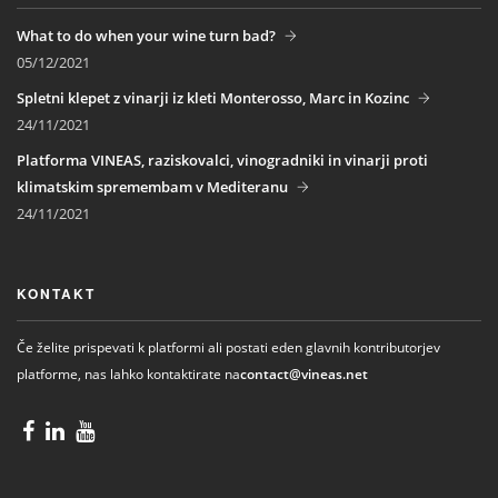
What to do when your wine turn bad?
05/12/2021
Spletni klepet z vinarji iz kleti Monterosso, Marc in Kozinc
24/11/2021
Platforma VINEAS, raziskovalci, vinogradniki in vinarji proti
klimatskim spremembam v Mediteranu
24/11/2021
KONTAKT
Če želite prispevati k platformi ali postati eden glavnih kontributorjev
platforme, nas lahko kontaktirate na
contact@vineas.net