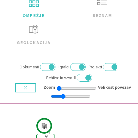
OMREŽJE
SEZNAM
GEOLOKACIJA
Dokumenti
Igralci
Projekti
Rešitve in vzvodi
Zoom
Velikost povezav
IFV