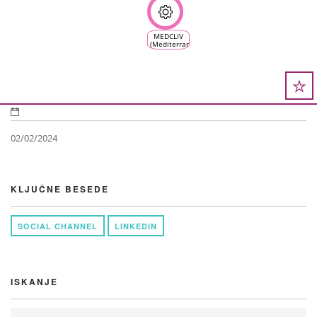
platform:
subscribe
now!
MEDCLIV
(Mediterranean
Climate
Vine &
Wine
Ecosystem)
02/02/2024
KLJUČNE BESEDE
SOCIAL CHANNEL
LINKEDIN
ISKANJE