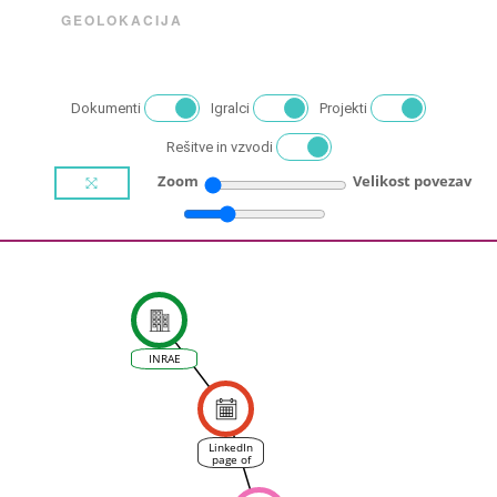
GEOLOKACIJA
Dokumenti
Igralci
Projekti
Rešitve in vzvodi
Zoom
Velikost povezav
INRAE
LinkedIn
page of
project
MEDCLIV
for VINEAS