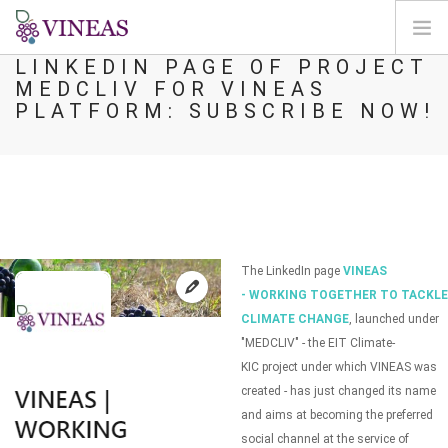
LINKEDIN PAGE OF PROJECT
MEDCLIV FOR VINEAS
DOMOV
PLATFORM: SUBSCRIBE NOW!
O VINEAS
VPLIVI PODNEBNIH SPREMEMB
REŠITVE IN VZVODI
AGORA
KARTIRANJE
The LinkedIn page
VINEAS
REGISTRACIJA
- WORKING TOGETHER TO TACKLE
CLIMATE CHANGE
, launched under
SI
"MEDCLIV" - the EIT Climate-
KIC project under which VINEAS was
created - has just changed its name
and aims at becoming the preferred
social channel at the service of