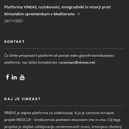
Platforma VINEAS, raziskovalci, vinogradniki in vinarji proti
klimatskim spremembam v Mediteranu
24/11/2021
KONTAKT
Če želite prispevati k platformi ali postati eden glavnih kontributorjev
platforme, nas lahko kontaktirate na
contact@vineas.net
KAJ JE VINEAS?
VINEAS je odprta platforma za sodelovanje, ki jo je zasnoval evropski
projekt MEDCLIV - Sredozemski podnebni ekosistem trte in vina. Cilj tega
projekta je olajšati usklajevanje zainteresiranih strani, izmenjavo izkušenj