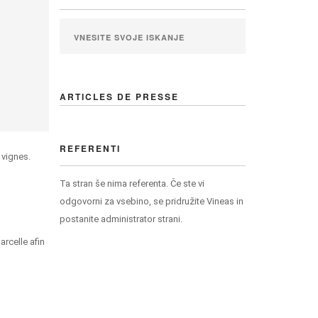
ARTICLES DE PRESSE
REFERENTI
s vignes.
Ta stran še nima referenta. Če ste vi
odgovorni za vsebino, se pridružite Vineas in
postanite administrator strani.
rcelle afin