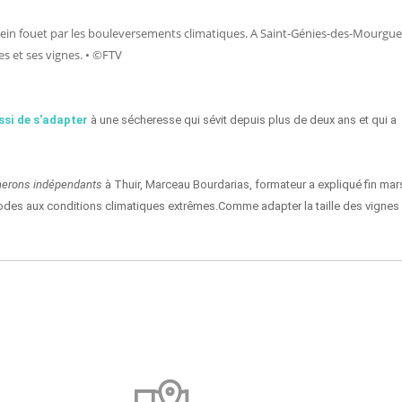
 plein fouet par les bouleversements climatiques. A Saint-Génies-des-Mourgue
es et ses vignes.
©FTV
•
ssi de s'adapter
à une sécheresse qui sévit depuis plus de deux ans et qui a
nerons indépendants
à Thuir, Marceau Bourdarias, formateur a expliqué fin mar
riodes aux conditions climatiques extrêmes.Comme adapter la taille des vignes