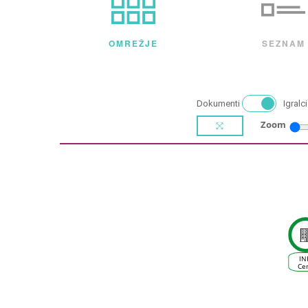
OMREŽJE
SEZNAM
Dokumenti
Igralci
Zoom
IN
Ce
d'Occ