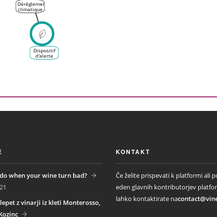
Dérèglement
climatique
: comment
les
viticulteurs
s'adaptent
au
changement
de météo
Dispositif
en
d'alerte
Occitanie
E
KONTAKT
do when your wine turn bad?
Če želite prispevati k platformi ali p
21
eden glavnih kontributorjev platfo
lahko kontaktirate na
contact@vin
lepet z vinarji iz kleti Monterosso,
Kozinc