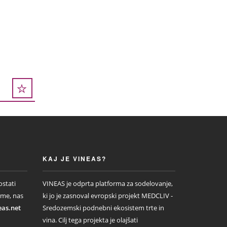
KAJ JE VINEAS?
ostati
VINEAS je odprta platforma za sodelovanje,
rme, nas
ki jo je zasnoval evropski projekt MEDCLIV -
eas.net
Sredozemski podnebni ekosistem trte in
vina. Cilj tega projekta je olajšati