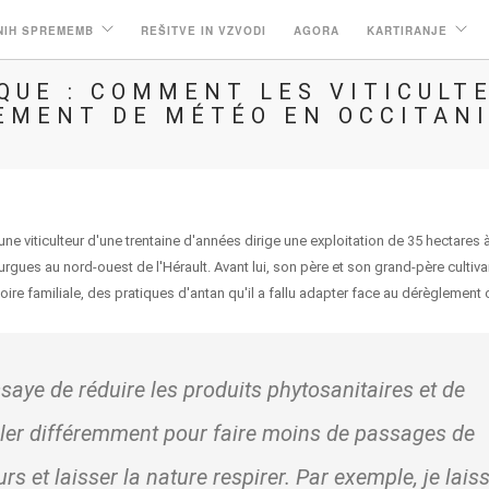
NIH SPREMEMB
REŠITVE IN VZVODI
AGORA
KARTIRANJE
QUE : COMMENT LES VITICULT
EMENT DE MÉTÉO EN OCCITAN
e viticulteur d'une trentaine d'années dirige une exploitation de 35 hectares à
gues au nord-ouest de l'Hérault. Avant lui, son père et son grand-père cultiva
oire familiale, des pratiques d'antan qu'il a fallu adapter face au dérèglement
saye de réduire les produits phytosanitaires et de
ller différemment pour faire moins de passages de
urs et laisser la nature respirer. Par exemple, je lais