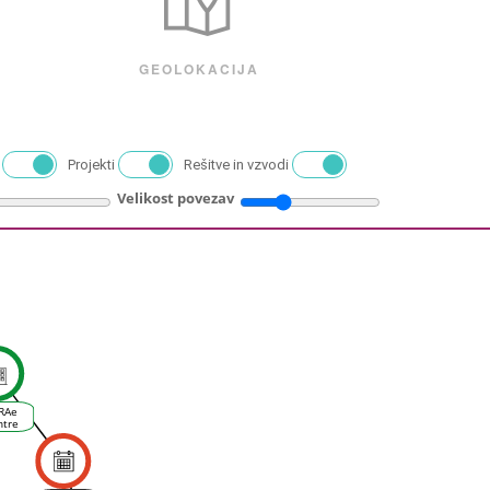
GEOLOKACIJA
Projekti
Rešitve in vzvodi
Velikost povezav
RAe
ntre
itanie