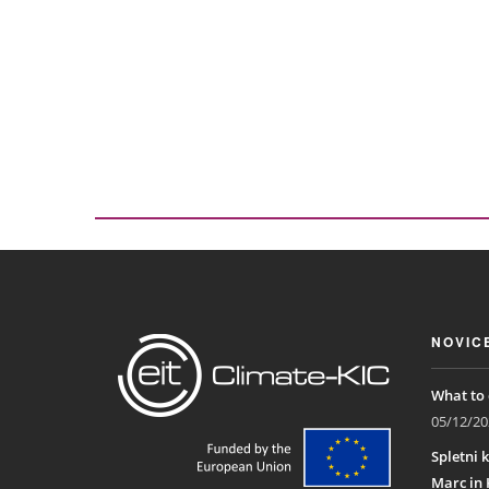
NOVIC
What to 
05/12/20
Spletni k
Marc in 