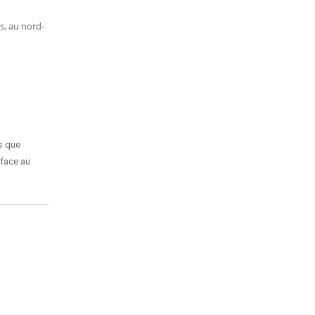
s, au nord-
s que
 face au