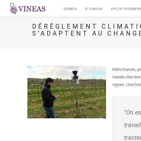
DOMOV
O VINEAS
VPLIVI PODNEB
DÉRÈGLEMENT CLIMATI
S'ADAPTENT AU CHANG
Rémi Dumas, jeun
Geniès-des-Mour
vignes. Une hist
"On es
travai
tracte