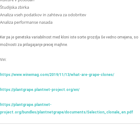
Študijska zbirka
Analiza vseh podatkov in zahteva za odobritev
Analiza performanse nasada
Ker pa je genetska variabilnost med kloni iste sorte grozdja še vedno omejena, so
možnosti za prilagajanje precej majhne.
Viri:
https://www.winemag.com/2019/11/13/what-are-grape-clones/
https://plantgrape.plantnet-project.org/en/
https://plantgrape.plantnet-
project.org/bundles/plantnetgrape/documents/Selection_clonale_en.pdf