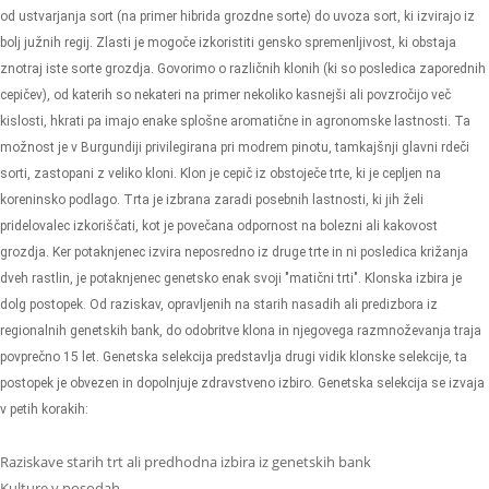
od ustvarjanja sort (na primer hibrida grozdne sorte) do uvoza sort, ki izvirajo iz
bolj južnih regij.
Zlasti je mogoče izkoristiti gensko spremenljivost, ki obstaja
znotraj iste sorte grozdja. Govorimo o različnih klonih (ki so posledica zaporednih
cepičev), od katerih so nekateri na primer nekoliko kasnejši ali povzročijo več
kislosti, hkrati pa imajo enake splošne aromatične in agronomske lastnosti. Ta
možnost je v Burgundiji privilegirana pri modrem pinotu, tamkajšnji glavni rdeči
sorti, zastopani z veliko kloni.
Klon je cepič iz obstoječe trte, ki je cepljen na
koreninsko podlago. Trta je izbrana zaradi posebnih lastnosti, ki jih želi
pridelovalec izkoriščati, kot je povečana odpornost na bolezni ali kakovost
grozdja. Ker potaknjenec izvira neposredno iz druge trte in ni posledica križanja
dveh rastlin, je potaknjenec genetsko enak svoji "matični trti". Klonska izbira je
dolg postopek. Od raziskav, opravljenih na starih nasadih ali predizbora iz
regionalnih genetskih bank, do odobritve klona in njegovega razmnoževanja traja
povprečno 15 let. Genetska selekcija predstavlja drugi vidik klonske selekcije, ta
postopek je obvezen in dopolnjuje zdravstveno izbiro. Genetska selekcija se izvaja
v petih korakih:
Raziskave starih trt ali predhodna izbira iz genetskih bank
Kulture v posodah