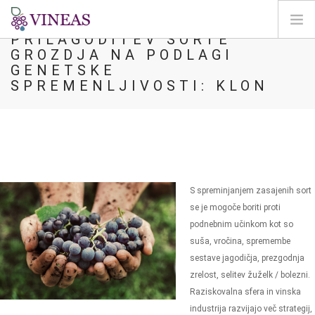
PRILAGODITEV SORTE
GROZDJA NA PODLAGI
DOMOV
GENETSKE
SPREMENLJIVOSTI: KLON
O VINEAS
VPLIVI PODNEBNIH SPREMEMB
REŠITVE IN VZVODI
AGORA
KARTIRANJE
S spreminjanjem zasajenih sort
REGISTRACIJA
se je mogoče boriti proti
podnebnim učinkom kot so
SI
suša, vročina, spremembe
sestave jagodičja, prezgodnja
zrelost, selitev žuželk / bolezni.
Raziskovalna sfera in vinska
industrija razvijajo več strategij,