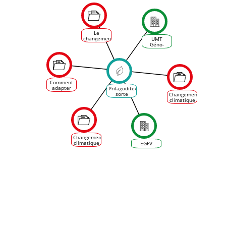
Le
changement
UMT
climatique
Géno-
en
Vigne
viticulture
: les
leviers
d’adaptation
au
Comment
vignoble.
adapter
Prilagoditev
notre
sorte
Changement
viticulture
grozdja na
climatique
à
podlagi
et
l'évolution
genetske
adaptation
du climat ?
spremenljivosti:
de
klon
l'encépagement
en
Languedoc
Changement
Roussillon
climatique
EGFV
: les ODG
favorables
à des
accompagnements