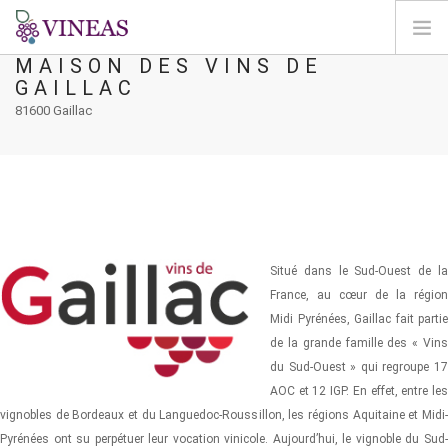
MAISON DES VINS DE
GAILLAC
HOME
81600 Gaillac
ABOUT VINEAS
IMPACT OF CLIMATE CHANGE
SOLUTIONS & LEVERS
AGORA
MAP
Situé dans le Sud-Ouest de la
LOGIN
France, au cœur de la région
Midi Pyrénées, Gaillac fait partie
EN
de la grande famille des « Vins
du Sud-Ouest » qui regroupe 17
AOC et 12 IGP. En effet, entre les
vignobles de Bordeaux et du Languedoc-Roussillon, les régions Aquitaine et Midi-
Pyrénées ont su perpétuer leur vocation vinicole. Aujourd’hui, le vignoble du Sud-