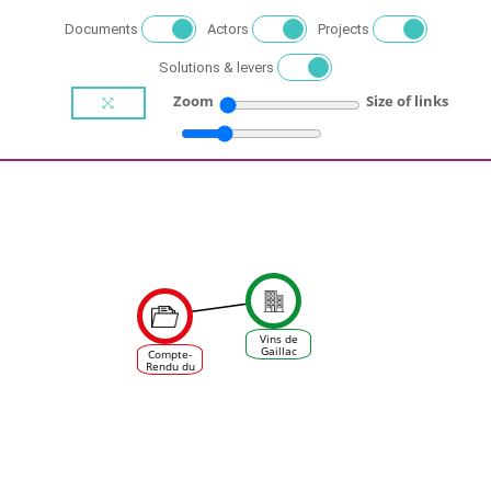
Documents
Actors
Projects
Solutions & levers
Zoom
Size of links
Vins de
Gaillac
Compte-
Rendu du
forum
Prospective
Vigne et
Vin à
Bordeaux
le 24
novembre
2016 -
projet
Laccave