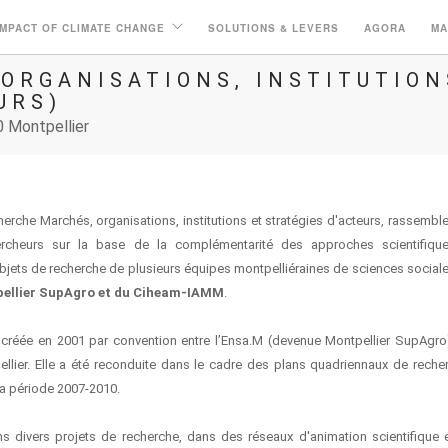
IMPACT OF CLIMATE CHANGE
SOLUTIONS & LEVERS
AGORA
MA
ORGANISATIONS, INSTITUTION
URS)
0 Montpellier
cherche Marchés, organisations, institutions et stratégies d'acteurs, rassembl
ercheurs sur la base de la complémentarité des approches scientifiqu
ets de recherche de plusieurs équipes montpelliéraines de sciences social
tpellier SupAgro et du Ciheam-IAMM
.
créée en 2001 par convention entre l’Ensa.M (devenue Montpellier SupAgro), 
lier. Elle a été reconduite dans le cadre des plans quadriennaux de reche
la période 2007-2010.
divers projets de recherche, dans des réseaux d'animation scientifique 