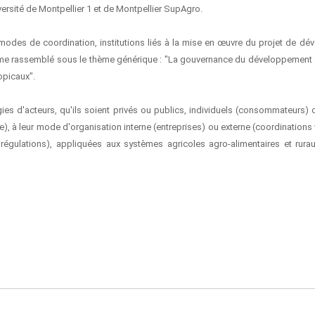
ersité de Montpellier 1 et de Montpellier SupAgro.
, modes de coordination, institutions liés à la mise en œuvre du projet de d
mme rassemblé sous le thème générique : "La gouvernance du développement
opicaux".
es d'acteurs, qu'ils soient privés ou publics, individuels (consommateurs) o
à leur mode d'organisation interne (entreprises) ou externe (coordinations v
 régulations), appliquées aux systèmes agricoles agro-alimentaires et rur