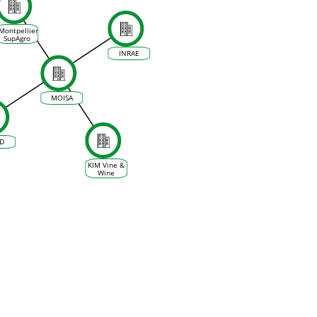
Montpellier
SupAgro
INRAE
MOISA
AD
KIM Vine &
Wine
Sciences