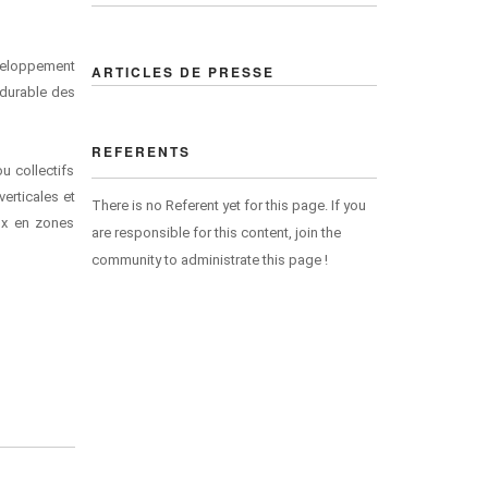
éveloppement
ARTICLES DE PRESSE
 durable des
REFERENTS
u collectifs
erticales et
There is no Referent yet for this page. If you
aux en zones
are responsible for this content, join the
community to administrate this page !