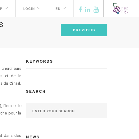
P
LOGIN
EN
S
PREVIOUS
KEYWORDS
e chercheurs
es et de la
es du
Cirad,
SEARCH
l’Inra et le
rche pour la
et dans des
NEWS