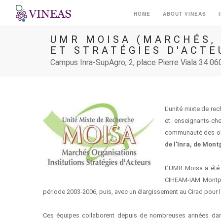
HOME
ABOUT VINEAS
UMR MOISA (MARCHÉS, 
ET STRATÉGIES D'ACTE
Campus Inra-SupAgro, 2, place Pierre Viala 34 06
L'unité mixte de re
et enseignants-ch
communauté des obj
de l'Inra, de Mon
L’UMR Moisa a été 
CIHEAM-IAM Montpel
période 2003-2006, puis, avec un élargissement au Cirad pour 
Ces équipes collaborent depuis de nombreuses années dans 