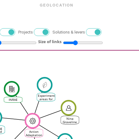
GEOLOCATION
Projects
Solutions & levers
Size of links
Experimental
areas for
INRAE
vine
management
Nina
Graveline
ng
ed
Action
Adaptation
s:
Changement