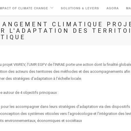
IMPACT OF CLIMATE CHANGE
SOLUTIONS & LEVERS
AGORA
MA
HANGEMENT CLIMATIQUE PROJ
R L'ADAPTATION DES TERRITO
TIQUE
 projet VitiREV, l’UMR EGFV de l’INRAE porte une action dont la finalité global
ition des acteurs des territoires des méthodes et des accompagnements afin 
er des stratégies d’adaptation à l’échelle locale.
ule autour de 4 objectifs principaux :
e pour les accompagner dans leurs stratégies d’adaptation via des dispositifs
onception des systèmes viticoles vers l’agroécologie et l’intégration des lev
cts environnementaux, économiques et sociétaux