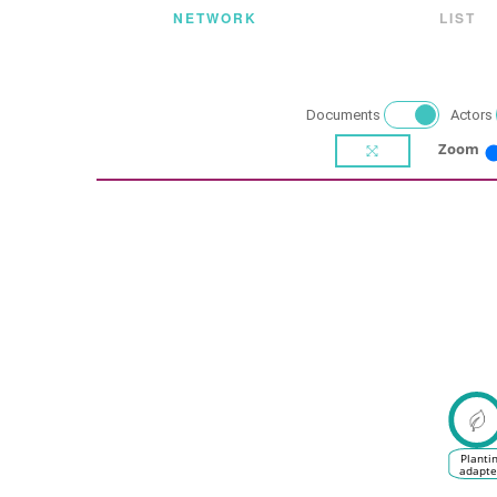
NETWORK
LIST
Documents
Actors
Zoom
Planti
adapt
grape
varietie