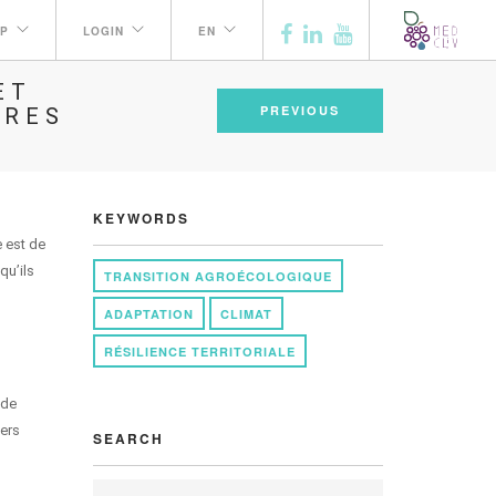
P
LOGIN
EN
ET
PREVIOUS
IRES
KEYWORDS
e est de
qu’ils
TRANSITION AGROÉCOLOGIQUE
ADAPTATION
CLIMAT
RÉSILIENCE TERRITORIALE
 de
iers
SEARCH