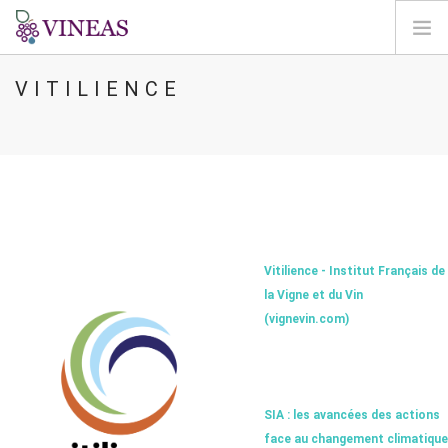
VITILIENCE
HOME
ABOUT VINEAS
IMPACT OF CLIMATE CHANGE
SOLUTIONS & LEVERS
AGORA
MAP
Vitilience - Institut Français de
LOGIN
la Vigne et du Vin
(vignevin.com)
EN
SIA : les avancées des actions
face au changement climatique