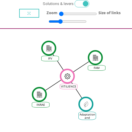
Solutions & levers
Zoom
Size of links
IFV
FAM
VITILIENCE
INRAE
Adaptation
and
Mitigation
plans and
strategies