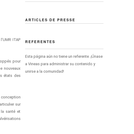
ARTICLES DE PRESSE
, l’UMR ITAP
REFERENTES
Esta página aún no tiene un referente. ¡Únase
eloppés pour
a Vineas para administrar su contenido y
 de nouveaux
unirse a la comunidad!
es états des
e conception
ticulier sur
 la santé et
lvérisations