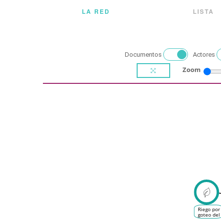
LA RED
LISTA
Documentos
Actores
Zoom
Riego por
goteo del
viñedo