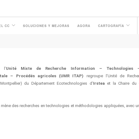
ON – TECHNOLOGIES – ANALYS
EL CC
SOLUCIONES Y MEJORAS
AGORA
CARTOGRAFÍA
PROCÉDÉS AGRICOLES
 l’
Unité Mixte de Recherche Information – Technologies 
tale – Procédés agricoles (UMR ITAP)
regroupe l’Unité de Rech
 Montpellier) du Département Ecotechnologies d’
Irstea
et la Chaire du 
lle mène des recherches en technologies et méthodologies appliquées, avec u