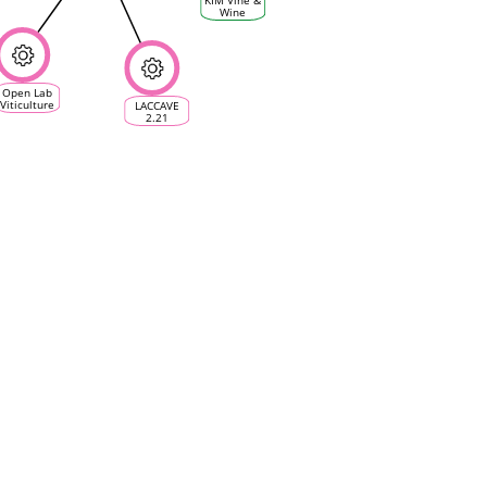
KIM Vine &
Wine
Sciences
Open Lab
Viticulture
LACCAVE
d’Occitanum,
2.21
un Living
Lab en
agroécologie
numérique