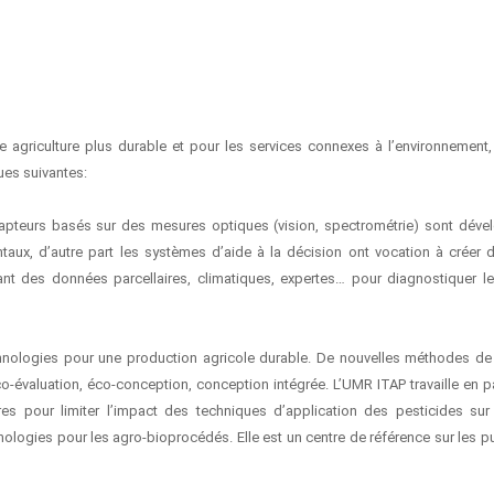
 agriculture plus durable et pour les services connexes à l’environnement
ues suivantes:
capteurs basés sur des mesures optiques (vision, spectrométrie) sont dév
taux, d’autre part les systèmes d’aide à la décision ont vocation à créer
tant des données parcellaires, climatiques, expertes… pour diagnostiquer l
chnologies pour une production agricole durable. De nouvelles méthodes d
o-évaluation, éco-conception, conception intégrée. L’UMR ITAP travaille en par
res pour limiter l’impact des techniques d’application des pesticides sur
nologies pour les agro-bioprocédés. Elle est un centre de référence sur les pu