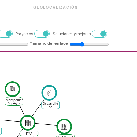
GEOLOCALIZACIÓN
Proyectos
Soluciones y mejoras
Tamaño del enlace
Montpellier
SupAgro
Desarrollo
de
herramientas
de
seguimiento
del estrés
hídrico de
la vid
ITAP