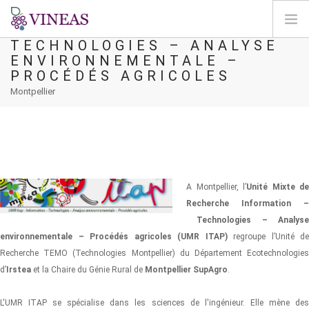
UMR ITAP - INFORMATION –
TECHNOLOGIES – ANALYSE
ENVIRONNEMENTALE –
DOMOV
PROCÉDÉS AGRICOLES
O VINEAS
Montpellier
VPLIVI PODNEBNIH SPREMEMB
REŠITVE IN VZVODI
AGORA
KARTIRANJE
A Montpellier, l’
Unité Mixte de
REGISTRACIJA
Recherche Information –
Technologies – Analyse
SI
environnementale – Procédés agricoles (UMR ITAP)
regroupe l’Unité de
Recherche TEMO (Technologies Montpellier) du Département Ecotechnologies
d’
Irstea
et la Chaire du Génie Rural de
Montpellier SupAgro
.
L'UMR ITAP se spécialise dans les sciences de l'ingénieur. Elle mène des