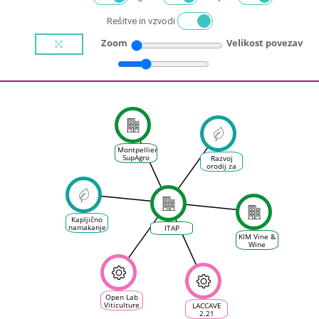
Rešitve in vzvodi
Zoom
Velikost povezav
Montpellier
SupAgro
Razvoj
orodij za
spremljanje
vodnega
stresa
vinske trte
Kapljično
namakanje
ITAP
v
KIM Vine &
vinogradu
Wine
Sciences
Open Lab
Viticulture
LACCAVE
d’Occitanum,
2.21