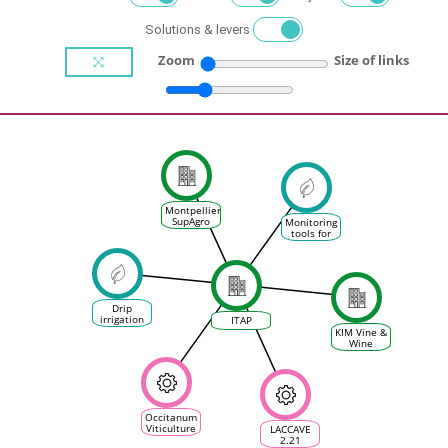
Solutions & levers
Zoom
Size of links
Montpellier
SupAgro
Monitoring
tools for
vine water
stress
Drip
irrigation
ITAP
in the
KIM Vine &
vineyard
Wine
Sciences
Occitanum
Viticulture
LACCAVE
Open Lab,
2.21