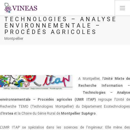
UMR ITAP - INFORMATION –
TECHNOLOGIES – ANALYSE
ENVIRONNEMENTALE –
HOME
PROCÉDÉS AGRICOLES
ABOUT VINEAS
Montpellier
IMPACT OF CLIMATE CHANGE
SOLUTIONS & LEVERS
AGORA
MAP
A Montpellier, l’
Unité Mixte de
LOGIN
Recherche Information –
Technologies – Analyse
EN
environnementale – Procédés agricoles (UMR ITAP)
regroupe l’Unité de
Recherche TEMO (Technologies Montpellier) du Département Ecotechnologies
d’
Irstea
et la Chaire du Génie Rural de
Montpellier SupAgro
.
L'UMR ITAP se spécialise dans les sciences de l'ingénieur. Elle mène des