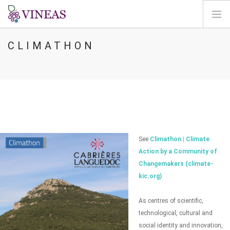
CLIMATHON
BIENVENIDA
SOBRE VINEAS
IMPACTOS DEL CC
SOLUCIONES Y MEJORAS
AGORA
CARTOGRAFÍA
See
Climathon | Climate
INICIAR SESIÓN
Action by a Community of
Changemakers (climate-
ES
kic.org)
As centres of scientific,
technological, cultural and
social identity and innovation,