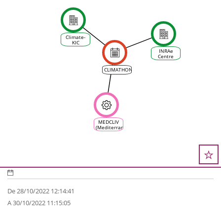
Climate-
KIC
INRAe
Centre
d'Occitanie
CLIMATHON
MEDCLIV
(Mediterranean
Climate
Vine &
Wine
Ecosystem)
De 28/10/2022 12:14:41
A 30/10/2022 11:15:05