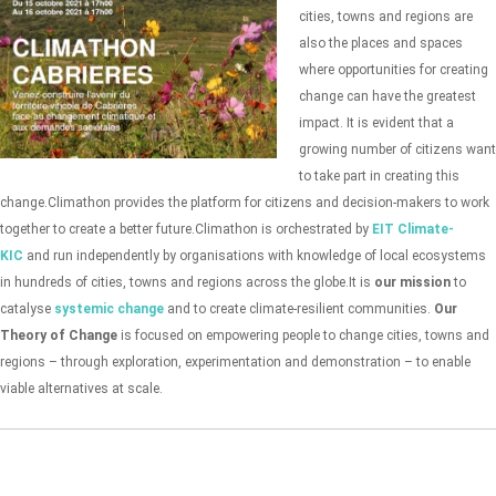
cities, towns and regions are
also the places and spaces
where opportunities for creating
change can have the greatest
impact. It is evident that a
growing number of citizens want
to take part in creating this
change.
Climathon provides the platform for citizens and decision-makers to work
together to create a better future.
Climathon is orchestrated by
EIT Climate-
KIC
and run independently by organisations with knowledge of local ecosystems
in hundreds of cities, towns and regions across the globe.
It is
our mission
to
catalyse
systemic change
and to create climate-resilient communities.
Our
Theory of Change
is focused on empowering people to change cities, towns and
regions – through exploration, experimentation and demonstration – to enable
viable alternatives at scale.