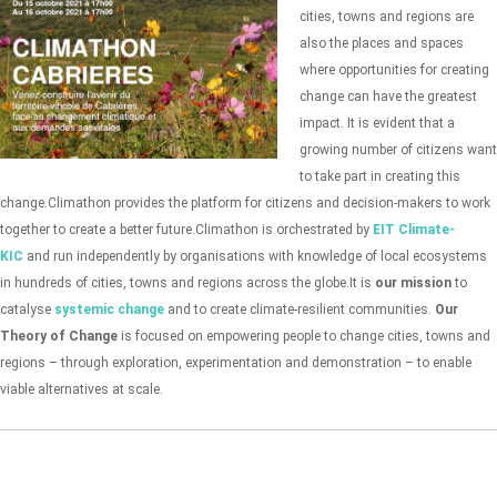
cities, towns and regions are
also the places and spaces
where opportunities for creating
change can have the greatest
impact. It is evident that a
growing number of citizens want
to take part in creating this
change.
Climathon provides the platform for citizens and decision-makers to work
together to create a better future.
Climathon is orchestrated by
EIT Climate-
KIC
and run independently by organisations with knowledge of local ecosystems
in hundreds of cities, towns and regions across the globe.
It is
our mission
to
catalyse
systemic change
and to create climate-resilient communities.
Our
Theory of Change
is focused on empowering people to change cities, towns and
regions – through exploration, experimentation and demonstration – to enable
viable alternatives at scale.