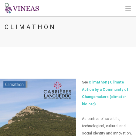
CLIMATHON
PÁGINA INICIAL
SOBRE A VINEAS
ALTERAÇÕES CLIMÁTICAS
SOLUÇÕES E NÍVEIS
AGORA
MAPEAMENTO
See
Climathon | Climate
LOGIN
Action by a Community of
Changemakers (climate-
PT
kic.org)
As centres of scientific,
technological, cultural and
social identity and innovation,