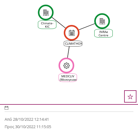
Climate-
KIC
INRAe
Centre
d'Occitanie
CLIMATHON
MEDCLIV
(Μεσογειακό
κλίμα
αμπέλου
και
οικοσυστήματος
οίνου)
Από 28/10/2022 12:14:41
Προς 30/10/2022 11:15:05