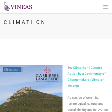
CLIMATHON
ΣΠΊΤΙ
ΓΙΑ ΤΗ VINEAS
ΕΠΙΠΤΏΣΕΙΣ ΤΗΣ CC
ΛΎΣΕΙΣ ΚΑΙ ΜΟΧΛΟΊ
AGORA
ΧΑΡΤΟΓΡΆΦΗΣΗ
See
Climathon | Climate
ΣΎΝΔΕΣΗ
Action by a Community of
Changemakers (climate-
EL
kic.org)
As centres of scientific,
technological, cultural and
social identity and innovation,