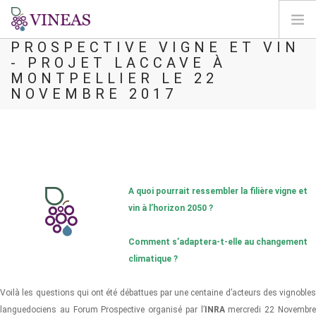
COMPTE-RENDU DU FORUM
PROSPECTIVE VIGNE ET VIN
- PROJET LACCAVE À
ACCUEIL
MONTPELLIER LE 22
A PROPOS DE VINEAS
NOVEMBRE 2017
IMPACT DU CLIMAT
SOLUTIONS ET LEVIERS
AGORA
CARTOGRAPHIE
A quoi pourrait ressembler la filière vigne et
CONNEXION
vin à l’horizon 2050 ?
FR
Comment s’adaptera-t-elle au changement
climatique ?
Voilà les questions qui ont été débattues par une centaine d’acteurs des vignobles
languedociens au Forum Prospective organisé par l’
INRA
mercredi 22 Novembr