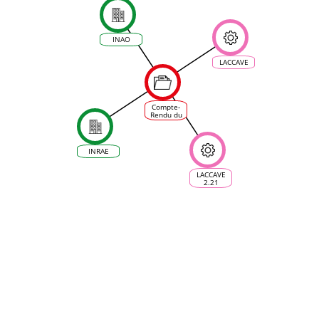
INAO
LACCAVE
Compte-
Rendu du
Forum
Prospective
Vigne et
Vin -
INRAE
projet
Laccave à
Montpellier
LACCAVE
le 22
2.21
novembre
2017