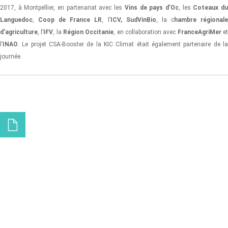
2017, à Montpellier, en partenariat avec les
Vins de pays d’Oc
, les
Coteaux d
Languedoc
,
Coop de France
LR
, l’
ICV, SudVinBio
, la c
hambre régional
d’agriculture
, l’
IFV
, la
Région Occitanie
, en collaboration avec
FranceAgriMer
e
l’
INAO
. Le projet CSA-Booster de la KIC Climat était également partenaire de la
journée.