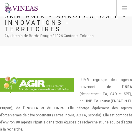
UMR AGIR - AGROÉCOLOGIE -
INNOVATIONS -
ACCUEIL
TERRITOIRES
A PROPOS DE VINEAS
24, chemin de Borde-Rouge 31326 Castanet Tolosan
IMPACT DU CLIMAT
SOLUTIONS ET LEVIERS
AGORA
CARTOGRAPHIE
L’UMR regroupe des agents
CONNEXION
provenant de l’
INRA
(département EA, SAD et SPE),
FR
de l’
INP-Toulouse
(ENSAT et EI-
Purpan), de l’
ENSFEA
et du
CNRS
. Elle héberge également des agent
d’organismes de développement (Terres inovia, ACTA, Scopela). Elle est composée
d'environ 80 agents répartis dans trois équipes de recherche et une équipe d’appui
à la recherche.