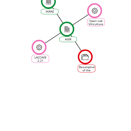
INRAE
Open Lab
Viticulture
d’Occitanum,
un Living
Lab en
agroécologie
AGIR
numérique
LACCAVE
2.21
Resumption
of the
planting of
grapevine
varieties
in France,
referred to
as
"disease-
resistant"