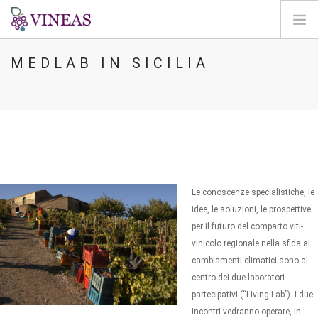
MEDLAB IN SICILIA
ACCUEIL
A PROPOS DE VINEAS
IMPACT DU CLIMAT
SOLUTIONS ET LEVIERS
AGORA
CARTOGRAPHIE
Le conoscenze specialistiche, le
CONNEXION
idee, le soluzioni, le prospettive
per il futuro del comparto viti-
FR
vinicolo regionale nella sfida ai
cambiamenti climatici sono al
centro dei due laboratori
partecipativi (“Living Lab”). I due
incontri vedranno operare, in