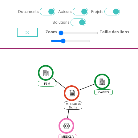
Documents
Acteurs
Projets
Solutions
Zoom
Taille des liens
FEM
CAVIRO
MEDlab in
Sicilia
MEDCLIV