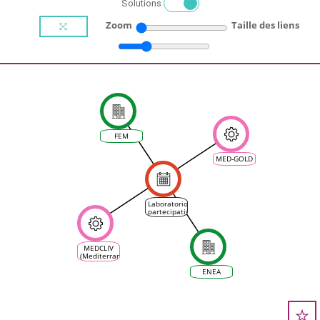
Solutions
Zoom
Taille des liens
FEM
MED-GOLD
Laboratorio
partecipativo
MED-GOLD
+ MEDCLIV
sui servizi
climatici
MEDCLIV
per il
(Mediterranean
settore
Climate
vinicolo
Vine &
ENEA
Wine
Ecosystem)