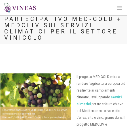
LABORATORIO
PARTECIPATIVO MED-GOLD +
MEDCLIV SUI SERVIZI
ACCUEIL
CLIMATICI PER IL SETTORE
A PROPOS DE VINEAS
VINICOLO
IMPACT DU CLIMAT
SOLUTIONS ET LEVIERS
AGORA
CARTOGRAPHIE
Il progetto MED-GOLD mira a
CONNEXION
rendere l’agricoltura europea più
resiliente ai cambiamenti
FR
climatici, sviluppando
servizi
climatici
per tre colture chiave
del Mediterraneo: olivo e olio
d’oliva, vite e vino, grano duro. Il
progetto MEDCLIV è